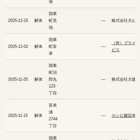
場
国東
2025-12-15
解体
町見
—
株式会社大山工
地
国東
（有）プライム
2025-12-02
解体
町富
—
ビス
来
国東
町治
2025-11-25
解体
郎丸
—
株式会社大建工
123
丁目
富来
浦
2025-11-15
解体
—
カンピ建設有限
2744
丁目
国東