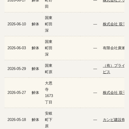
2026-06-17
解体
町野
—
株式会社クリア
田
国東
2026-06-10
解体
町田
—
株式会社 双子
深
国東
2026-06-03
解体
町田
—
有限会社廣瀨建
深
国東
（有）プライム
2026-05-29
解体
—
町原
ビス
大恩
寺
2026-05-27
解体
—
株式会社 双子
1673
丁目
安岐
2026-05-18
解体
町下
—
カンピ建設有限
原