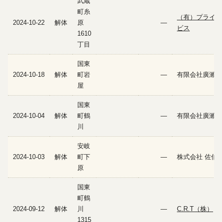
武蔵
町糸
（有）プライム
2024-10-22
解体
原
—
ビス
1610
丁目
国東
2024-10-18
解体
町岩
—
有限会社廣瀨建
屋
国東
2024-10-04
解体
町鶴
—
有限会社廣瀨建
川
安岐
2024-10-03
解体
町下
—
株式会社 佐伯
原
国東
町鶴
2024-09-12
解体
川
—
C.R.T（株）
1315