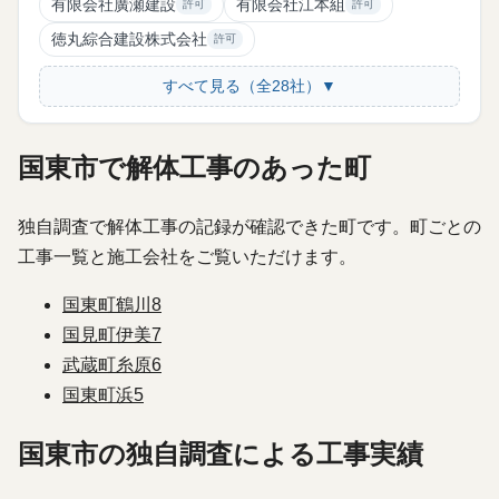
有限会社廣瀬建設
有限会社江本組
許可
許可
徳丸綜合建設株式会社
許可
すべて見る（全28社）▼
国東市で解体工事のあった町
独自調査で解体工事の記録が確認できた町です。町ごとの
工事一覧と施工会社をご覧いただけます。
国東町鶴川
8
国見町伊美
7
武蔵町糸原
6
国東町浜
5
国東市の独自調査による工事実績