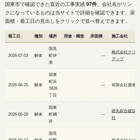
国東市で確認できた直近の工事実績
97件
。会社名がリン
クになっているものは当サイトで詳細を確認できます。床
面積・着工日の見出しをクリックで並べ替えできます。
着工日
種別
場所
用途・構造
床面積
施工会社
国見
株式会社クリー
2026-07-03
解体
町伊
—
アップ
美
国東
町浜
2026-06-25
解体
—
有限会社廣瀨建
3826
丁目
国東
徳丸綜合建設株
2026-06-20
解体
町綱
—
社
井
国見