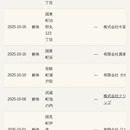
丁目
国東
町治
2025-10-16
解体
郎丸
—
株式会社今冨建
123
丁目
国東
2025-10-16
解体
—
有限会社廣瀨建
町浜
安岐
2025-10-10
解体
町瀬
—
有限会社 大地
戸田
武蔵
株式会社クリー
2025-10-06
解体
町池
—
ップ
の内
国見
町伊
2025-10-01
解体
美
—
有限会社 江本