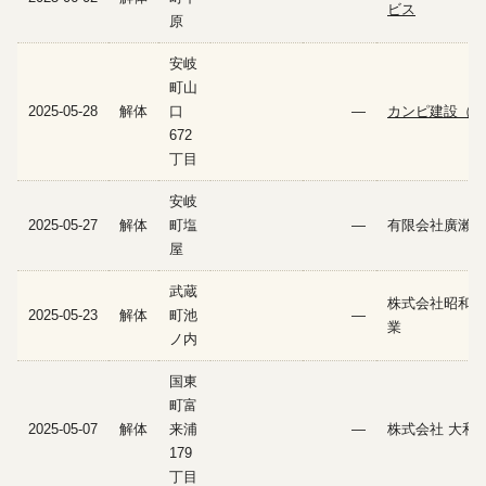
ビス
原
安岐
町山
2025-05-28
解体
口
—
カンピ建設（有
672
丁目
安岐
2025-05-27
解体
町塩
—
有限会社廣瀨建
屋
武蔵
株式会社昭和建
2025-05-23
解体
町池
—
業
ノ内
国東
町富
2025-05-07
解体
来浦
—
株式会社 大和
179
丁目