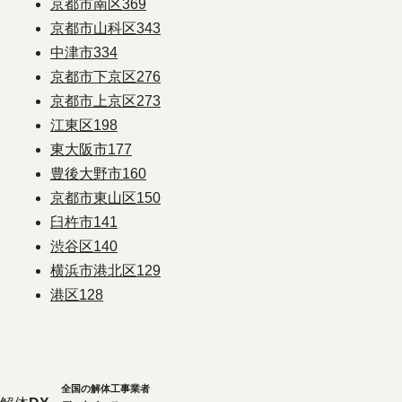
京都市南区
369
京都市山科区
343
中津市
334
京都市下京区
276
京都市上京区
273
江東区
198
東大阪市
177
豊後大野市
160
京都市東山区
150
臼杵市
141
渋谷区
140
横浜市港北区
129
港区
128
全国の解体工事業者