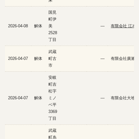
来
国見
町伊
2026-04-08
解体
美
—
有限会社 江本
2528
丁目
武蔵
2026-04-07
解体
町古
—
有限会社廣瀨建
市
安岐
町吉
松字
2026-04-07
解体
ミノ
—
有限会社大地
ベ平
3369
丁目
武蔵
町糸