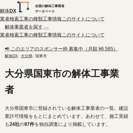
全国の解体工事業者
解体
DX
データベース
業者検索
工事の種類
工事情報
このサイトについて
解体事業者を探す
業者検索
工事の種類
工事情報
このサイトについて
📢 このエリアのスポンサー枠 募集中（月額 ¥6,585）
解体DX
大分県
国東市
大分県国東市の解体工事業
者
大分県国東市に登録されている解体工事業者の一覧。建設
業許可情報をもとにまとめています。あわせて、施工実績
も
24社
の
97件
を独自調査により掲載しています。