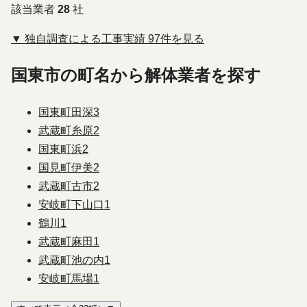
該当業者
28
社
▼ 独自調査による工事実績 97件を見る
国東市の町名から解体業者を探す
国東町田深
3
武蔵町糸原
2
国東町浜
2
国見町伊美
2
武蔵町古市
2
安岐町下山口
1
鶴川
1
武蔵町麻田
1
武蔵町池の内
1
安岐町馬場
1