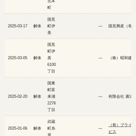
北本
町
国見
2025-03-17
解体
町伊
—
国見興産（有）
美
国見
町伊
2025-03-05
解体
美
—
（株）昭和建設
6100
丁目
国東
町富
2025-02-20
解体
来浦
—
有限会社 廣瀬
2276
丁目
武蔵
（有）プライム
2025-01-06
解体
町糸
—
ビス
原