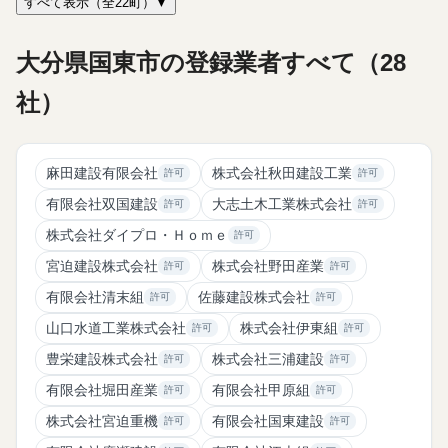
すべて表示（全22町）▼
大分県国東市の登録業者すべて（28
社）
麻田建設有限会社
株式会社秋田建設工業
許可
許可
有限会社双国建設
大志土木工業株式会社
許可
許可
株式会社ダイプロ・Ｈｏｍｅ
許可
宮迫建設株式会社
株式会社野田産業
許可
許可
有限会社清末組
佐藤建設株式会社
許可
許可
山口水道工業株式会社
株式会社伊東組
許可
許可
豊栄建設株式会社
株式会社三浦建設
許可
許可
有限会社堀田産業
有限会社甲原組
許可
許可
株式会社宮迫重機
有限会社国東建設
許可
許可