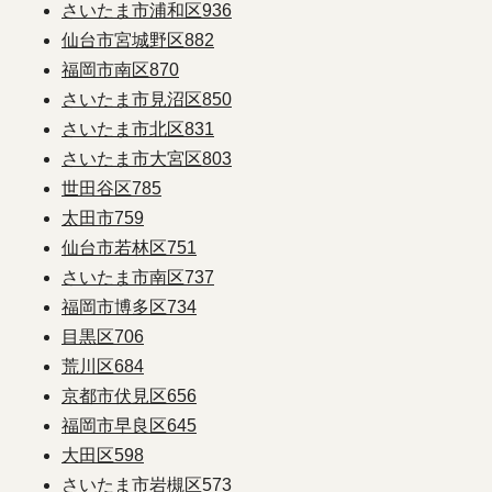
さいたま市浦和区
936
仙台市宮城野区
882
福岡市南区
870
さいたま市見沼区
850
さいたま市北区
831
さいたま市大宮区
803
世田谷区
785
太田市
759
仙台市若林区
751
さいたま市南区
737
福岡市博多区
734
目黒区
706
荒川区
684
京都市伏見区
656
福岡市早良区
645
大田区
598
さいたま市岩槻区
573