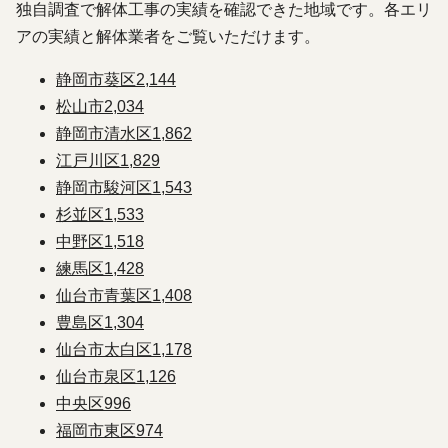
独自調査で解体工事の実績を確認できた地域です。各エリ
アの実績と解体業者をご覧いただけます。
静岡市葵区
2,144
松山市
2,034
静岡市清水区
1,862
江戸川区
1,829
静岡市駿河区
1,543
杉並区
1,533
中野区
1,518
練馬区
1,428
仙台市青葉区
1,408
豊島区
1,304
仙台市太白区
1,178
仙台市泉区
1,126
中央区
996
福岡市東区
974