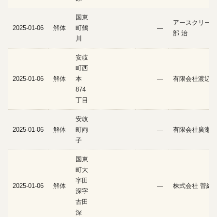
国東
アースクリーン
2025-01-06
解体
町鶴
—
部 治
川
安岐
町西
2025-01-06
解体
本
—
有限会社渡辺土
874
丁目
安岐
2025-01-06
解体
町両
—
有限会社廣瀬建
子
国東
町大
字田
2025-01-06
解体
—
株式会社 菅組
深字
古田
深