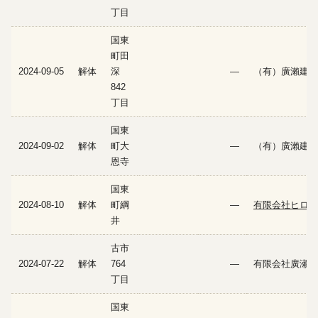
丁目
国東
町田
2024-09-05
解体
深
—
（有）廣瀨建設
842
丁目
国東
2024-09-02
解体
町大
—
（有）廣瀨建設
恩寺
国東
2024-08-10
解体
町綱
—
有限会社ヒロ建
井
古市
2024-07-22
解体
764
—
有限会社廣瀬建
丁目
国東