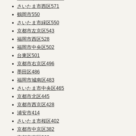
さいたま市西区
571
鶴岡市
550
さいたま市緑区
550
京都市左京区
543
福岡市西区
528
福岡市中央区
502
台東区
501
京都市右京区
496
墨田区
486
福岡市城南区
483
さいたま市中央区
465
京都市北区
445
京都市西京区
428
浦安市
414
さいたま市桜区
402
京都市中京区
382