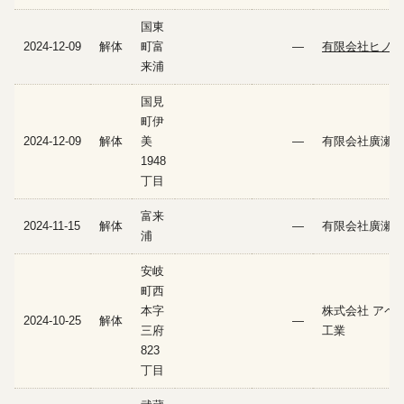
国東
2024-12-09
解体
町富
—
有限会社ヒノデ
来浦
国見
町伊
2024-12-09
解体
美
—
有限会社廣瀬建
1948
丁目
富来
2024-11-15
解体
—
有限会社廣瀬建
浦
安岐
町西
本字
株式会社 アペ
2024-10-25
解体
—
三府
工業
823
丁目