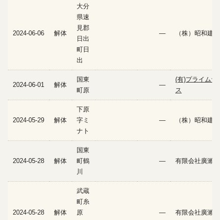
大分
県速
見郡
2024-06-06
解体
—
（株）昭和建設
日出
町日
出
国東
(有)プライムサ
2024-06-01
解体
—
町原
ス
下原
2024-05-29
解体
字ミ
—
（株）昭和建設
ナト
国東
2024-05-28
解体
町鶴
—
有限会社廣瀨建
川
武蔵
町糸
2024-05-28
解体
原
—
有限会社廣瀨建