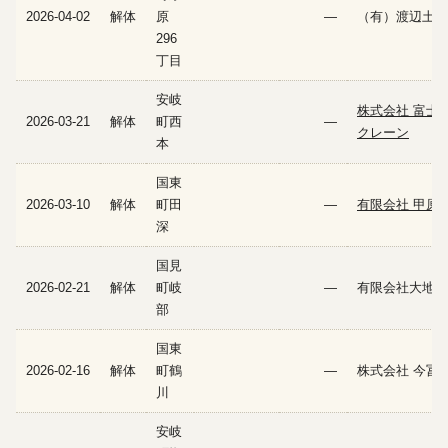
2026-04-02
解体
原
—
（有）渡辺土木
296
丁目
安岐
株式会社 富士
2026-03-21
解体
町西
—
クレーン
本
国東
2026-03-10
解体
町田
—
有限会社 甲原
深
国見
2026-02-21
解体
町岐
—
有限会社大地
部
国東
2026-02-16
解体
町鶴
—
株式会社 今冨
川
安岐