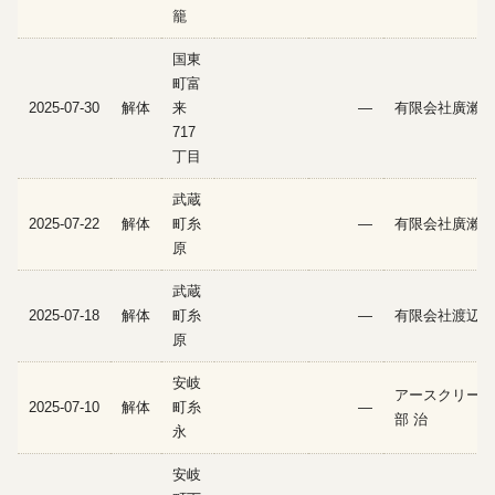
籠
国東
町富
2025-07-30
解体
来
—
有限会社廣瀨建
717
丁目
武蔵
2025-07-22
解体
町糸
—
有限会社廣瀨建
原
武蔵
2025-07-18
解体
町糸
—
有限会社渡辺土
原
安岐
アースクリーン
2025-07-10
解体
町糸
—
部 治
永
安岐