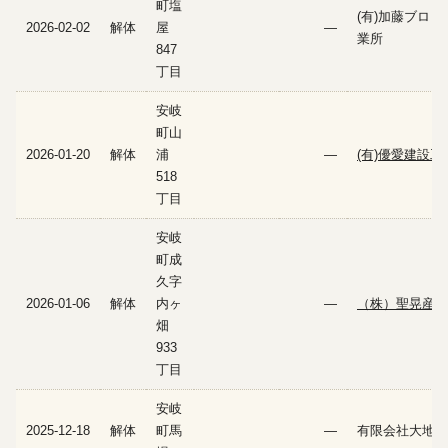
町塩
(有)加藤ブロッ
2026-02-02
解体
屋
—
業所
847
丁目
安岐
町山
2026-01-20
解体
浦
—
(有)優愛建設工
518
丁目
安岐
町成
久字
2026-01-06
解体
内ヶ
—
（株）聖晃産業
畑
933
丁目
安岐
2025-12-18
解体
町馬
—
有限会社大地