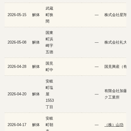
武蔵
2026-05-15
解体
町狭
—
株式会社星翔
間
国東
町浜
2026-05-08
解体
—
株式会社礼大
崎字
五徳
国見
2026-04-28
解体
—
国見興産（有）
町中
安岐
町塩
有限会社加藤ブ
2026-04-20
解体
屋
—
ク工業所
1553
丁目
安岐
2026-04-17
解体
町朝
—
（株）山功