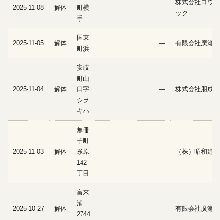
株式会社コウセ
2025-11-08
解体
町横
—
ック
手
国東
2025-11-05
解体
—
有限会社廣瀨建
町浜
安岐
町山
2025-11-04
解体
口字
—
株式会社朋成工
シヲ
キハ
無冊
子町
2025-11-03
解体
糸原
—
（株）昭和建設
142
丁目
富来
浦
2025-10-27
解体
—
有限会社廣瀨建
2744