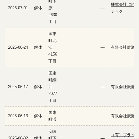
町下
株式会社 コウ
2025-07-01
解体
原
—
テック
2630
丁目
国東
町北
2025-06-24
解体
江
—
有限会社廣瀨建
4156
丁目
国東
町綱
2025-06-17
解体
井
—
有限会社廣瀨建
2077
丁目
国東
2025-06-13
解体
—
有限会社廣瀨建
町浜
安岐
（有）プライム
2025-06-02
解体
町下
—