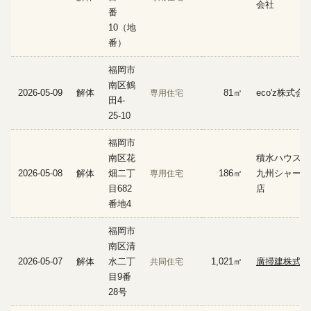
会社
番
10（地
番）
福岡市
南区鶴
2026-05-09
解体
81㎡
eco'z株式会
専用住宅
田4-
25-10
福岡市
南区花
積水ハウス株
2026-05-08
解体
畑二丁
186㎡
九州シャーメ
専用住宅
目682
店
番地4
福岡市
南区清
2026-05-07
解体
水二丁
1,021㎡
廣掃建株式会
共同住宅
目9番
28号