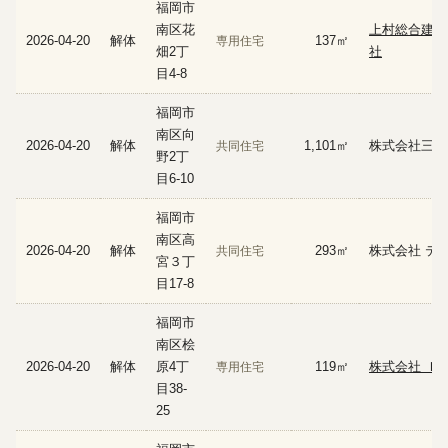
福岡市
南区花
上村総合建設
2026-04-20
解体
137㎡
専用住宅
畑2丁
社
目4-8
福岡市
南区向
2026-04-20
解体
1,101㎡
株式会社三和
共同住宅
野2丁
目6-10
福岡市
南区高
2026-04-20
解体
293㎡
株式会社 テ
共同住宅
宮３丁
目17-8
福岡市
南区桧
2026-04-20
解体
原4丁
119㎡
株式会社 Ｉ
専用住宅
目38-
25