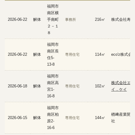
福岡市
南区横
2026-06-22
解体
手南町
216㎡
株式会社寿由
事務所
２－１
８
福岡市
南区長
2026-06-22
解体
114㎡
eco'z株式会
専用住宅
住5-
13-8
福岡市
南区高
株式会社エイ
2026-06-18
解体
102㎡
専用住宅
宮1-
イ．ケイ
16-8
福岡市
南区柏
楢﨑産業開発
2026-06-15
解体
144㎡
専用住宅
原2-
社
16-6