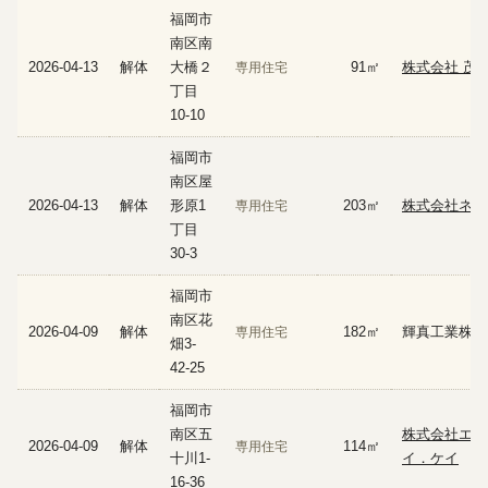
福岡市
南区南
2026-04-13
解体
大橋２
91㎡
株式会社 茂
専用住宅
丁目
10-10
福岡市
南区屋
2026-04-13
解体
形原1
203㎡
株式会社ネイ
専用住宅
丁目
30-3
福岡市
南区花
2026-04-09
解体
182㎡
輝真工業株式
専用住宅
畑3-
42-25
福岡市
南区五
株式会社エイ
2026-04-09
解体
114㎡
専用住宅
十川1-
イ．ケイ
16-36