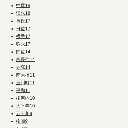
中尾
18
清水
18
長丘
17
日佐
17
横手
17
弥永
17
曰佐
14
西長住
14
寺塚
14
南大橋
11
玉川町
11
平和
11
柳河内
10
大平寺
10
五十川
9
柳瀬
9