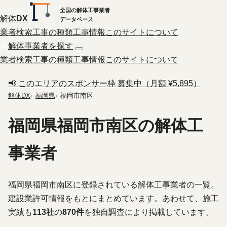
全国の解体工事業者
解体
DX
データベース
業者検索
工事の種類
工事情報
このサイトについて
解体事業者を探す
業者検索
工事の種類
工事情報
このサイトについて
📢 このエリアのスポンサー枠 募集中（月額 ¥5,895）
解体DX
福岡県
福岡市南区
福岡県福岡市南区の解体工
事業者
福岡県福岡市南区に登録されている解体工事業者の一覧。
建設業許可情報をもとにまとめています。あわせて、施工
実績も
113社
の
870件
を独自調査により掲載しています。