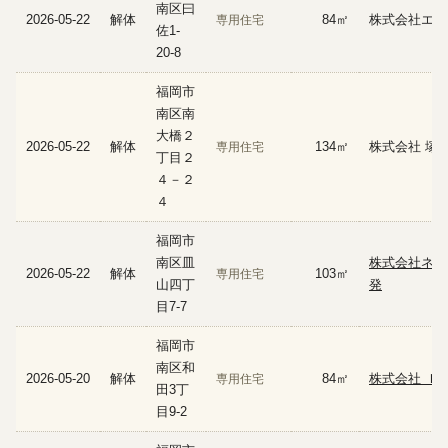
南区曰
2026-05-22
解体
84㎡
株式会社エフ
専用住宅
佐1-
20-8
福岡市
南区南
大橋２
2026-05-22
解体
134㎡
株式会社 塚
専用住宅
丁目２
４－２
４
福岡市
南区皿
株式会社ネク
2026-05-22
解体
103㎡
専用住宅
山四丁
発
目7-7
福岡市
南区和
2026-05-20
解体
84㎡
株式会社 Ｉ
専用住宅
田3丁
目9-2