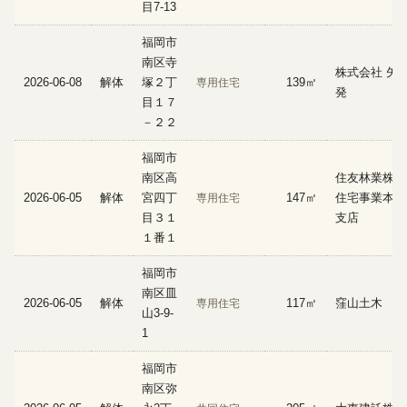
目7-13
福岡市
南区寺
株式会社 矢
2026-06-08
解体
塚２丁
139㎡
専用住宅
発
目１７
－２２
福岡市
南区高
住友林業株式
2026-06-05
解体
宮四丁
147㎡
住宅事業本部
専用住宅
目３１
支店
１番１
福岡市
南区皿
2026-06-05
解体
117㎡
窪山土木
専用住宅
山3-9-
1
福岡市
南区弥