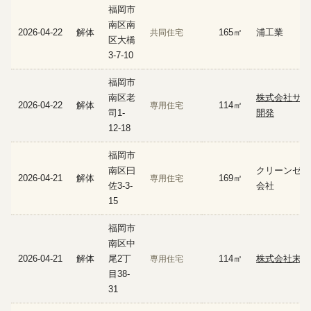
福岡市
南区南
2026-04-22
解体
165㎡
浦工業
共同住宅
区大橋
3-7-10
福岡市
南区老
株式会社サン
2026-04-22
解体
114㎡
専用住宅
司1-
開発
12-18
福岡市
南区曰
クリーンゼッ
2026-04-21
解体
169㎡
専用住宅
佐3-3-
会社
15
福岡市
南区中
2026-04-21
解体
尾2丁
114㎡
株式会社末石
専用住宅
目38-
31