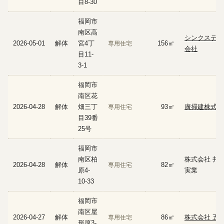
目8-30
福岡市
南区高
シンクステ－
2026-05-01
解体
宮4丁
156㎡
専用住宅
会社
目11-
3-1
福岡市
南区花
2026-04-28
解体
畑三丁
93㎡
廣掃建株式会
専用住宅
目39番
25号
福岡市
南区柏
株式会社 井
2026-04-28
解体
82㎡
専用住宅
原4-
実業
10-33
福岡市
南区屋
2026-04-27
解体
86㎡
株式会社 五
専用住宅
形原3-