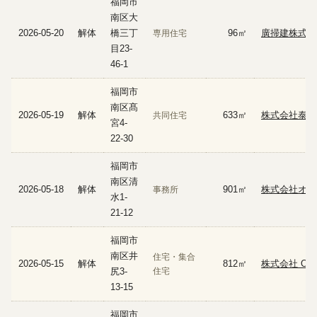
福岡市
南区大
2026-05-20
解体
橋三丁
96㎡
廣掃建株式会
専用住宅
目23-
46-1
福岡市
南区髙
2026-05-19
解体
633㎡
株式会社泰恵
共同住宅
宮4-
22-30
福岡市
南区清
2026-05-18
解体
901㎡
株式会社オノ
事務所
水1-
21-12
福岡市
南区井
住宅・集合
2026-05-15
解体
812㎡
株式会社 O
尻3-
住宅
13-15
福岡市