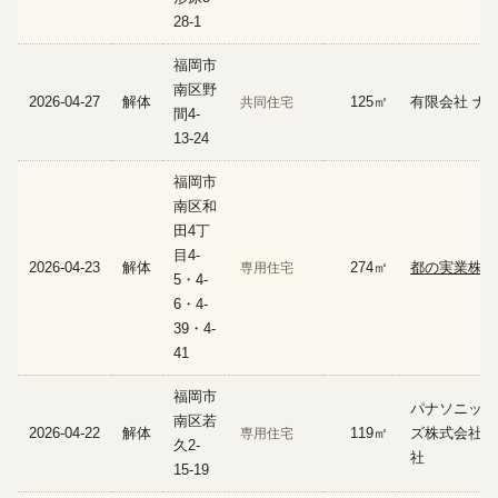
28-1
福岡市
南区野
2026-04-27
解体
125㎡
有限会社 ナ
共同住宅
間4-
13-24
福岡市
南区和
田4丁
目4-
2026-04-23
解体
274㎡
都の実業株式
専用住宅
5・4-
6・4-
39・4-
41
福岡市
パナソニック
南区若
2026-04-22
解体
119㎡
ズ株式会社 
専用住宅
久2-
社
15-19