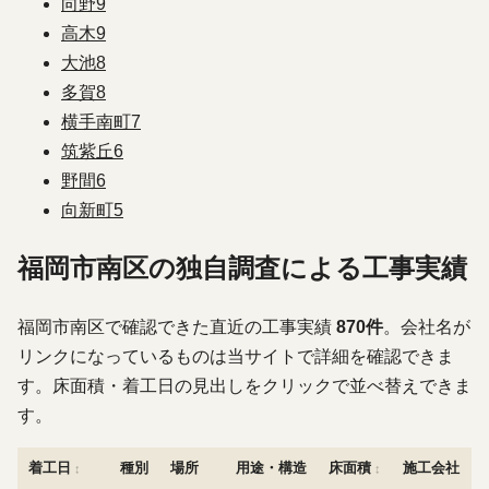
向野
9
高木
9
大池
8
多賀
8
横手南町
7
筑紫丘
6
野間
6
向新町
5
福岡市南区の独自調査による工事実績
福岡市南区で確認できた直近の工事実績
870件
。会社名が
リンクになっているものは当サイトで詳細を確認できま
す。床面積・着工日の見出しをクリックで並べ替えできま
す。
着工日
種別
場所
用途・構造
床面積
施工会社