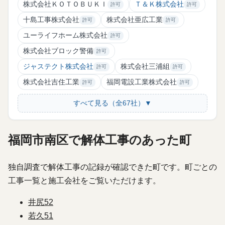
株式会社ＫＯＴＯＢＵＫＩ
Ｔ＆Ｋ株式会社
許可
許可
十島工事株式会社
株式会社亜広工業
許可
許可
ユーライフホーム株式会社
許可
株式会社ブロック警備
許可
ジャステクト株式会社
株式会社三浦組
許可
許可
株式会社吉住工業
福岡電設工業株式会社
許可
許可
すべて見る（全67社）▼
福岡市南区で解体工事のあった町
独自調査で解体工事の記録が確認できた町です。町ごとの
工事一覧と施工会社をご覧いただけます。
井尻
52
若久
51