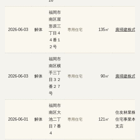
26
福岡市
南区屋
形原三
2026-06-03
解体
135㎡
廣掃建株式会
専用住宅
丁目４
４番１
２号
福岡市
南区横
手三丁
2026-06-03
解体
90㎡
廣掃建株式会
専用住宅
目３２
番２７
号
福岡市
南区大
住友林業株式
2026-06-01
解体
池二丁
121㎡
住宅事業本部
専用住宅
目７番
支店
４