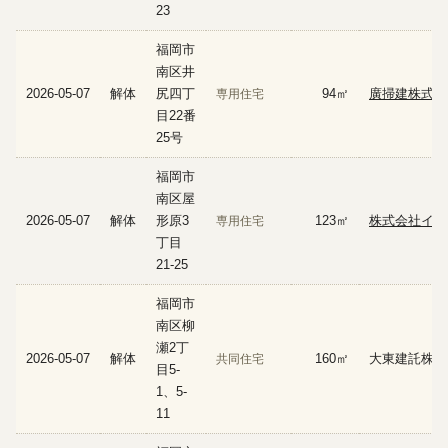
23
福岡市
南区井
2026-05-07
解体
尻四丁
94㎡
廣掃建株式会
専用住宅
目22番
25号
福岡市
南区屋
2026-05-07
解体
形原3
123㎡
株式会社イー
専用住宅
丁目
21-25
福岡市
南区柳
瀬2丁
2026-05-07
解体
160㎡
大東建託株式
共同住宅
目5-
1、5-
11