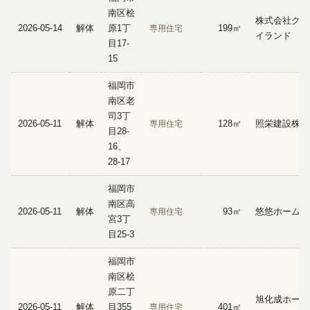
南区桧
株式会社クリ
2026-05-14
解体
原1丁
199㎡
専用住宅
イランド
目17-
15
福岡市
南区老
司3丁
2026-05-11
解体
128㎡
照栄建設株式
専用住宅
目28-
16、
28-17
福岡市
南区高
2026-05-11
解体
93㎡
悠悠ホーム株
専用住宅
宮3丁
目25-3
福岡市
南区桧
原二丁
旭化成ホーム
2026-05-11
解体
目355
401㎡
専用住宅