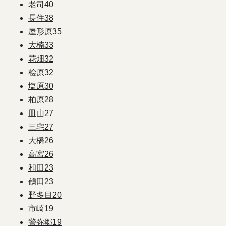
老司
40
長住
38
屋形原
35
大楠
33
花畑
32
桧原
32
塩原
30
柏原
28
皿山
27
三宅
27
大橋
26
高宮
26
和田
23
鶴田
23
野多目
20
市崎
19
警弥郷
19