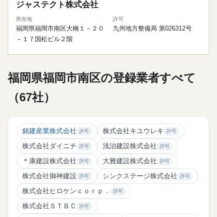
ジャステクト株式会社
所在地
許可
福岡県福岡市南区大橋１－２０
九州地方整備局 第026312号
－１７国松ビル２階
福岡県福岡市南区の登録業者すべて
（67社）
銘建産業株式会社
株式会社キユウレキ
許可
許可
株式会社ダイニチ
浅治建設株式会社
許可
許可
＊康建設株式会社
大雅建設株式会社
許可
許可
株式会社御神建設
シンクステージ株式会社
許可
許可
株式会社ヒロケンｃｏｒｐ．
許可
株式会社ＳＴＢＣ
許可