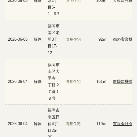
2026-06-05
解体
永2丁
205㎡
大東建託株式
共同住宅
目6-
1，6-7
福岡市
南区老
2026-06-05
解体
司3丁
92㎡
都の実業株式
専用住宅
目17-
12
福岡市
南区大
平寺一
2026-06-04
解体
161㎡
廣掃建株式会
専用住宅
丁目２
７番１
８号
福岡市
南区日
2026-06-04
解体
佐4丁
119㎡
有限会社タカ
専用住宅
目25-