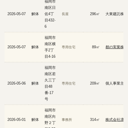
福岡市
南区日
2026-05-07
解体
佐4丁
296㎡
大東建託株式
長屋
目432-
6
福岡市
南区横
2026-05-07
解体
89㎡
都の実業株式
専用住宅
手2丁
目4-16
福岡市
南区若
久三丁
2026-05-06
解体
209㎡
個人事業主
専用住宅
目48
番-17
号
福岡市
南区向
2026-05-01
解体
314㎡
株式会社凛輝
事務所
野２丁