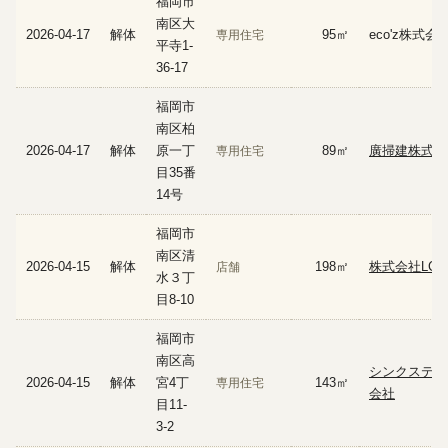
福岡市
南区大
2026-04-17
解体
95㎡
eco'z株式会
専用住宅
平寺1-
36-17
福岡市
南区柏
2026-04-17
解体
原一丁
89㎡
廣掃建株式会
専用住宅
目35番
14号
福岡市
南区清
2026-04-15
解体
198㎡
株式会社LC
店舗
水３丁
目8-10
福岡市
南区高
シンクステ－
2026-04-15
解体
宮4丁
143㎡
専用住宅
会社
目11-
3-2