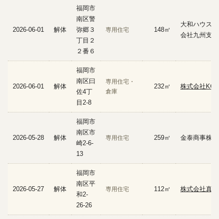
福岡市
南区警
大和ハウス工
2026-06-01
解体
弥郷３
148㎡
専用住宅
会社九州支社
丁目２
２番６
福岡市
南区曰
専用住宅・
2026-06-01
解体
232㎡
株式会社KOT
佐4丁
倉庫
目2-8
福岡市
南区市
2026-05-28
解体
259㎡
金泰商事株式
専用住宅
崎2-6-
13
福岡市
南区平
2026-05-27
解体
112㎡
株式会社真和
専用住宅
和2-
26-26