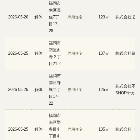
福岡市
南区長
2026-05-26
解体
住7丁
123㎡
株式会社 茂
専用住宅
目17-
28
福岡市
南区向
2026-05-25
解体
137㎡
株式会社錦江
専用住宅
野２丁
目21-2
福岡市
南区寺
株式会社不動
2026-05-25
解体
塚二丁
125㎡
専用住宅
SHOPナカジ
目17-
22
福岡市
南区野
2026-05-25
解体
多目4
135㎡
株式会社 Ｉ
専用住宅
丁目4