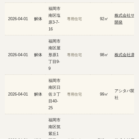
福岡市
南区塩
株式会社サン
2026-04-01
解体
92㎡
専用住宅
原3-7-
開発
16
福岡市
南区屋
2026-04-01
解体
形原1
98㎡
株式会社凛輝
専用住宅
丁目9-
9
福岡市
南区日
アシタバ開発
2026-04-01
解体
佐３丁
99㎡
専用住宅
社
目40-
25
福岡市
南区筑
紫丘1