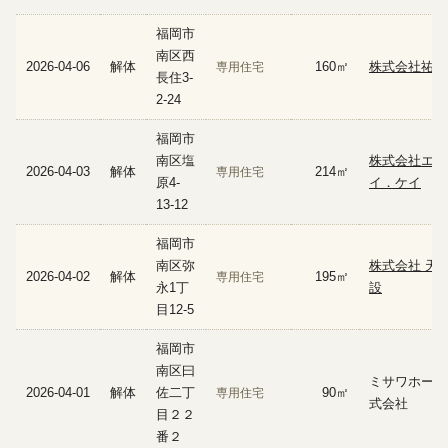
福岡市
南区西
2026-04-06
解体
160㎡
株式会社祐徳
専用住宅
長住3-
2-24
福岡市
南区塩
株式会社エイ
2026-04-03
解体
214㎡
専用住宅
原4-
イ．ケイ
13-12
福岡市
南区弥
株式会社 天
2026-04-02
解体
195㎡
専用住宅
永1丁
設
目12-5
福岡市
南区曰
ミサワホーム
2026-04-01
解体
佐二丁
90㎡
専用住宅
式会社
目２２
番２