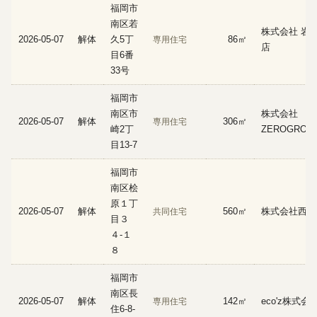
福岡市
南区若
株式会社 岩
2026-05-07
解体
久5丁
86㎡
専用住宅
店
目6番
33号
福岡市
南区市
株式会社
2026-05-07
解体
306㎡
専用住宅
崎2丁
ZEROGROU
目13-7
福岡市
南区桧
原１丁
2026-05-07
解体
560㎡
株式会社西興
共同住宅
目３
４-１
８
福岡市
南区長
2026-05-07
解体
142㎡
eco'z株式会
専用住宅
住6-8-