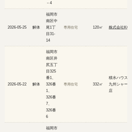
－4
福岡市
南区中
2026-05-25
解体
尾1丁
120㎡
株式会社KOT
専用住宅
目31-
14
福岡市
南区井
尻五丁
目325
番1、
積水ハウス株
2026-05-22
解体
326番
332㎡
九州シャーメ
専用住宅
1、
店
326番
7、
326番
6
福岡市