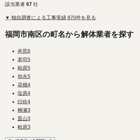
該当業者
67
社
▼ 独自調査による工事実績 870件を見る
福岡市南区の町名から解体業者を探す
井尻
6
老司
5
柏原
5
弥永
5
花畑
4
塩原
4
曰佐
4
柳瀬
3
皿山
3
桧原
3