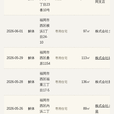
岡支店
丁目23
番10号
福岡市
西区横
2026-06-01
解体
浜1丁
97㎡
株式会社タ
専用住宅
目24-
10
福岡市
2026-05-29
解体
西区桑
113㎡
株式会社福
専用住宅
原1154
福岡市
西区福
2026-05-28
解体
136㎡
株式会社勝
専用住宅
重三丁
目17-5
福岡市
西区内
株式会社ネ
2026-05-26
解体
89㎡
専用住宅
浜二丁
発