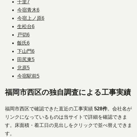
千里
7
今宿青木
6
今宿上ノ原
6
生松台
6
戸切
6
飯氏
6
下山門
6
田尻東
5
北原
5
今宿駅前
5
福岡市西区の独自調査による工事実績
福岡市西区で確認できた直近の工事実績
528件
。会社名が
リンクになっているものは当サイトで詳細を確認できま
す。床面積・着工日の見出しをクリックで並べ替えできま
す。