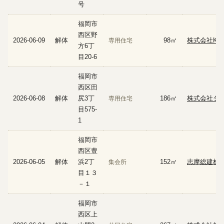
号
福岡市
西区野
2026-06-09
解体
98㎡
株式会社KOT
専用住宅
方6丁
目20-6
福岡市
西区田
2026-06-08
解体
尻3丁
186㎡
株式会社ダ
専用住宅
目575-
1
福岡市
西区豊
2026-06-05
解体
浜2丁
152㎡
志摩総建株
集会所
目１３
－１
福岡市
西区上