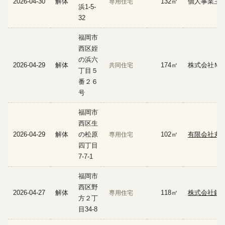
2026-04-30
解体
132㎡
個人事業主
専用住宅
浜1-5-
32
福岡市
西区姪
の浜六
2026-04-29
解体
174㎡
株式会社Ｍ
共同住宅
丁目５
番２６
号
福岡市
西区生
2026-04-29
解体
の松原
102㎡
有限会社丸
専用住宅
四丁目
7-7-1
福岡市
西区野
2026-04-27
解体
118㎡
株式会社錦
専用住宅
方２丁
目34-8