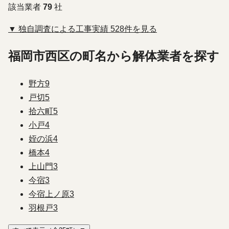
該当業者
79
社
▼ 独自調査による工事実績 528件を見る
福岡市西区の町名から解体業者を探す
野方
9
戸切
5
拾六町
5
小戸
4
姪の浜
4
橋本
4
上山門
3
今宿
3
今宿上ノ原
3
羽根戸
3