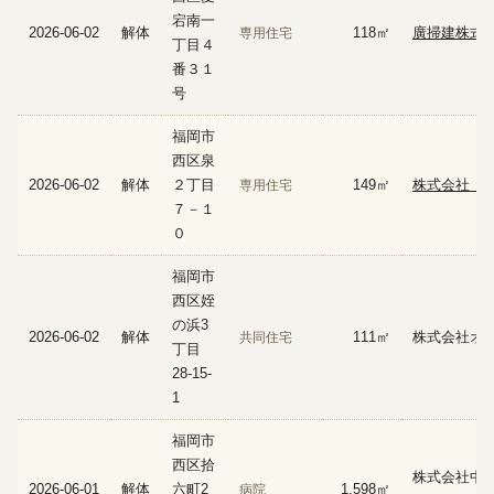
宕南一
2026-06-02
解体
118㎡
廣掃建株式
専用住宅
丁目４
番３１
号
福岡市
西区泉
2026-06-02
解体
２丁目
149㎡
株式会社 Ｉ
専用住宅
７－１
０
福岡市
西区姪
の浜3
2026-06-02
解体
111㎡
株式会社オ
共同住宅
丁目
28-15-
1
福岡市
西区拾
株式会社中
2026-06-01
解体
六町2
1,598㎡
病院