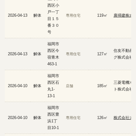
西区小
戸一丁
2026-04-13
解体
119㎡
廣掃建株式
専用住宅
目１５
番３０
号
福岡市
西区今
住友不動産
2026-04-13
解体
127㎡
専用住宅
宿青木
グ株式会社
463-1
福岡市
西区石
三菱電機冷
2026-04-10
解体
185㎡
店舗
丸1-
ト株式会社
13-1
福岡市
西区豊
2026-04-10
解体
126㎡
株式会社大
専用住宅
浜1丁
目10-1