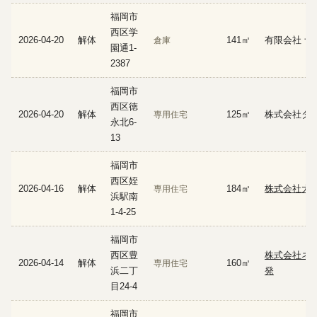
福岡市
西区学
2026-04-20
解体
141㎡
有限会社 ナ
倉庫
園通1-
2387
福岡市
西区徳
2026-04-20
解体
125㎡
株式会社タ
専用住宅
永北6-
13
福岡市
西区姪
2026-04-16
解体
184㎡
株式会社大
専用住宅
浜駅南
1-4-25
福岡市
西区豊
株式会社ネ
2026-04-14
解体
160㎡
専用住宅
浜二丁
発
目24-4
福岡市