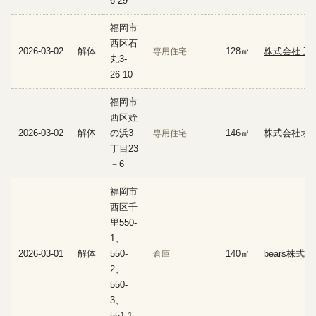
6-29
福岡市
西区石
2026-03-02
解体
128㎡
株式会社 五
専用住宅
丸3-
26-10
福岡市
西区姪
2026-03-02
解体
の浜3
146㎡
株式会社オ
専用住宅
丁目23
－6
福岡市
西区千
里550-
1、
2026-03-01
解体
550-
140㎡
bears株式
倉庫
2、
550-
3、
551-1