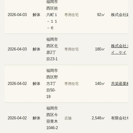
福岡市
西区拾
2026-04-03
解体
六町１
92㎡
株式会社建
専用住宅
－１１
－６
福岡市
西区北
株式会社エ
2026-04-03
解体
180㎡
専用住宅
原2丁
イ．ケイ
目23-1
福岡市
西区野
2026-04-02
解体
方3丁
140㎡
共栄産業株
専用住宅
目50-
19
福岡市
西区今
2026-04-02
解体
2,548㎡
有限会社幸
店舗
宿青木
1046-2