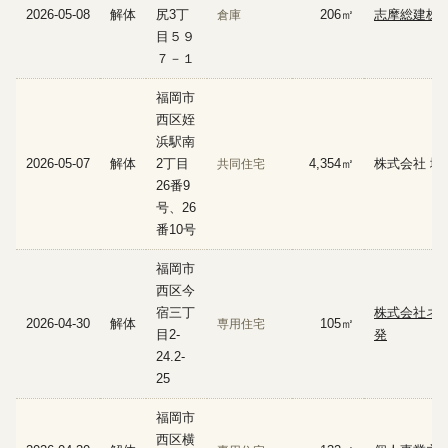
2026-05-08
解体
尻3丁
206㎡
志摩総建株
倉庫
目５９
７－１
福岡市
西区姪
浜駅南
2026-05-07
解体
2丁目
4,354㎡
株式会社 塚
共同住宅
26番9
号、26
番10号
福岡市
西区今
宿三丁
株式会社ネ
2026-04-30
解体
105㎡
専用住宅
目2-
発
24.2-
25
福岡市
西区横