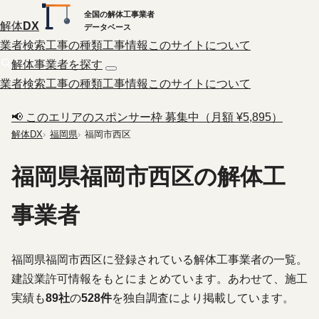
全国の解体工事業者
解体
DX
データベース
業者検索
工事の種類
工事情報
このサイトについて
解体事業者を探す
業者検索
工事の種類
工事情報
このサイトについて
📢 このエリアのスポンサー枠 募集中（月額 ¥5,895）
解体DX
福岡県
福岡市西区
福岡県福岡市西区の解体工
事業者
福岡県福岡市西区に登録されている解体工事業者の一覧。
建設業許可情報をもとにまとめています。あわせて、施工
実績も
89社
の
528件
を独自調査により掲載しています。