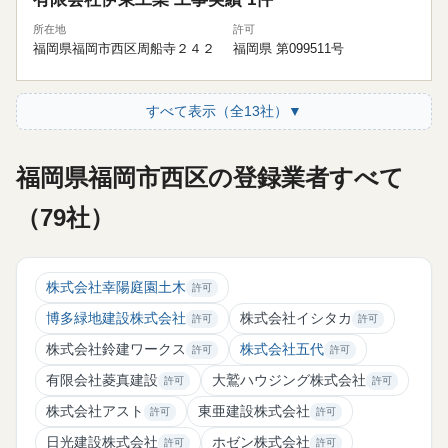
所在地
許可
福岡県福岡市西区周船寺２４２
福岡県 第099511号
すべて表示（全13社）▼
福岡県福岡市西区の登録業者すべて
（79社）
株式会社幸陽庭園土木
許可
博多緑地建設株式会社
株式会社イシタカ
許可
許可
株式会社鈴建ワークス
株式会社五代
許可
許可
有限会社菱真建設
大鷲ハウジング株式会社
許可
許可
株式会社アスト
東亜建設株式会社
許可
許可
日光建設株式会社
ホゼン株式会社
許可
許可