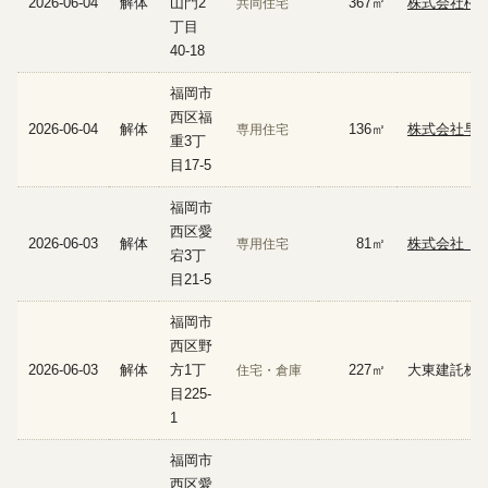
2026-06-04
解体
山門2
367㎡
株式会社権
共同住宅
丁目
40-18
福岡市
西区福
2026-06-04
解体
136㎡
株式会社早
専用住宅
重3丁
目17-5
福岡市
西区愛
2026-06-03
解体
81㎡
株式会社 Ｉ
専用住宅
宕3丁
目21-5
福岡市
西区野
2026-06-03
解体
方1丁
227㎡
大東建託株
住宅・倉庫
目225-
1
福岡市
西区愛