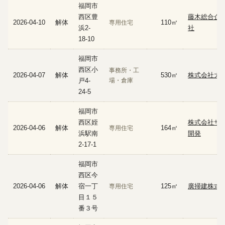
福岡市
西区豊
藤木総合企
2026-04-10
解体
110㎡
専用住宅
浜2-
社
18-10
福岡市
西区小
事務所・工
2026-04-07
解体
530㎡
株式会社大
戸4-
場・倉庫
24-5
福岡市
西区姪
株式会社サ
2026-04-06
解体
164㎡
専用住宅
浜駅南
開発
2-17-1
福岡市
西区今
2026-04-06
解体
宿一丁
125㎡
廣掃建株式
専用住宅
目１５
番３号