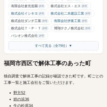
有限会社倉光造園
株式会社エス・エス
許可
許可
株式会社イシキヨ
株式会社二木建設工業
許可
許可
株式会社ダンチ工業
有限会社伊東工業
許可
許可
株式会社Ｔ・Ｐ・Ｔ
博翔テクノ株式会社
許可
許可
パシオン株式会社
許可
すべて見る（全79社）▼
福岡市西区で解体工事のあった町
独自調査で解体工事の記録が確認できた町です。町ごとの
工事一覧と施工会社をご覧いただけます。
野方
52
姪の浜
36
生の松原
34