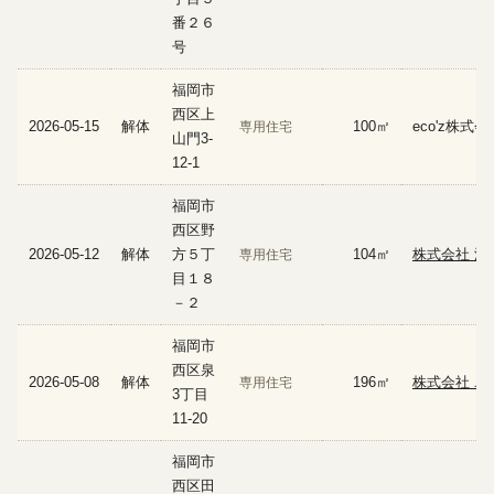
番２６
号
福岡市
西区上
2026-05-15
解体
100㎡
eco'z株式会
専用住宅
山門3-
12-1
福岡市
西区野
2026-05-12
解体
方５丁
104㎡
株式会社 湯
専用住宅
目１８
－２
福岡市
西区泉
2026-05-08
解体
196㎡
株式会社 ユ
専用住宅
3丁目
11-20
福岡市
西区田