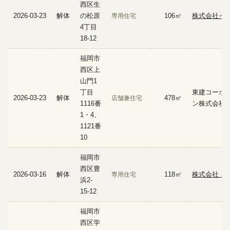
西区生
2026-03-23
解体
の松原
106㎡
株式会社イ
専用住宅
4丁目
18-12
福岡市
西区上
山門1
丁目
東建コーポ
2026-03-23
解体
478㎡
店舗兼住宅
1116番
ン株式会社
1・4、
1121番
10
福岡市
西区豊
2026-03-16
解体
118㎡
株式会社 イ
専用住宅
浜2-
15-12
福岡市
西区学