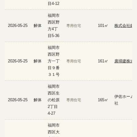
目4-12
福岡市
西区野
2026-05-25
解体
101㎡
株式会社錦
専用住宅
方4丁
目5-36
福岡市
西区野
2026-05-25
解体
方一丁
161㎡
廣掃建株式
専用住宅
目９番
３１号
福岡市
西区生
伊佐ホーム
2026-05-25
解体
の松原
165㎡
専用住宅
社
2丁目
4-27
福岡市
西区大