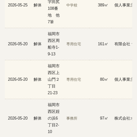
字田尻
2026-05-25
解体
389㎡
個人事業主
中学校
108番
地 他
7筆
福岡市
西区周
2026-05-20
解体
161㎡
有限会社 ナ
専用住宅
船寺1-
9-13
福岡市
西区上
2026-05-20
解体
山門２
80㎡
個人事業主
専用住宅
丁目
21-23
福岡市
西区姪
2026-05-20
解体
の浜6
97㎡
株式会社オ
事務所
丁目2-
10