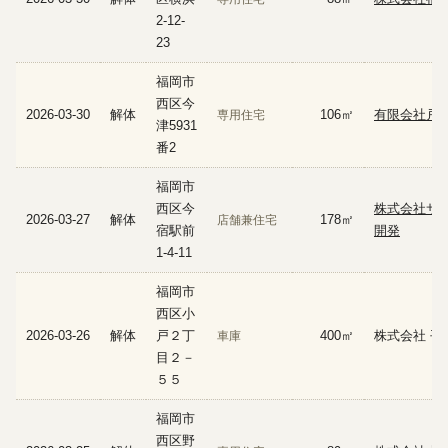
2-12-
23
福岡市
西区今
2026-03-30
解体
106㎡
有限会社戸
専用住宅
津5931
番2
福岡市
西区今
株式会社サ
2026-03-27
解体
178㎡
店舗兼住宅
宿駅前
開発
1-4-11
福岡市
西区小
2026-03-26
解体
戸２丁
400㎡
株式会社 平
車庫
目２－
５５
福岡市
西区野