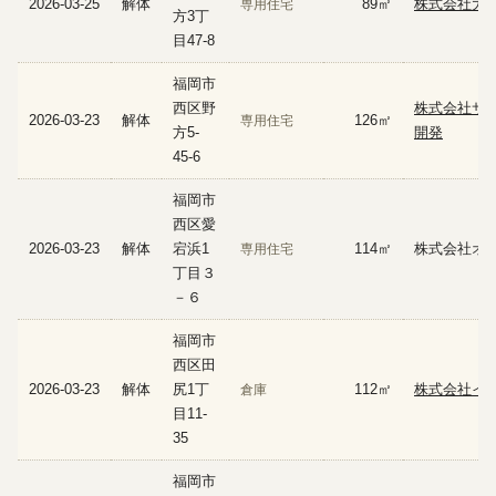
2026-03-25
解体
89㎡
株式会社大
専用住宅
方3丁
目47-8
福岡市
西区野
株式会社サ
2026-03-23
解体
126㎡
専用住宅
方5-
開発
45-6
福岡市
西区愛
2026-03-23
解体
宕浜1
114㎡
株式会社オ
専用住宅
丁目３
－６
福岡市
西区田
2026-03-23
解体
尻1丁
112㎡
株式会社イ
倉庫
目11-
35
福岡市