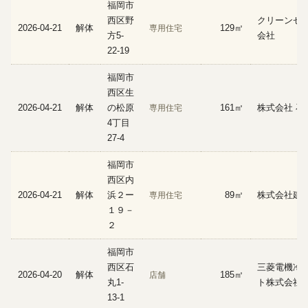
福岡市
西区野
クリーンゼ
2026-04-21
解体
129㎡
専用住宅
方5-
会社
22-19
福岡市
西区生
2026-04-21
解体
の松原
161㎡
株式会社 石
専用住宅
4丁目
27-4
福岡市
西区内
2026-04-21
解体
浜２ー
89㎡
株式会社建
専用住宅
１９－
２
福岡市
西区石
三菱電機冷
2026-04-20
解体
185㎡
店舗
丸1-
ト株式会社
13-1