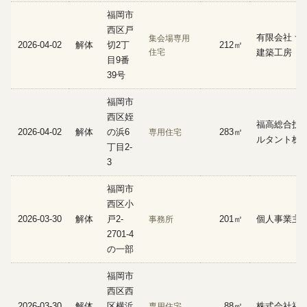
福岡市
西区戸
有限会社 ナ
集会場専用
2026-04-02
解体
切2丁
212㎡
住宅
建築工房
目9番
39号
福岡市
西区姪
福高総合技
2026-04-02
解体
の浜6
283㎡
専用住宅
ルタント株
丁目2-
3
福岡市
西区小
2026-03-30
解体
戸2-
201㎡
個人事業主
事務所
2701-4
の一部
福岡市
西区西
2026-03-30
解体
区横浜
88㎡
株式会社福
専用住宅