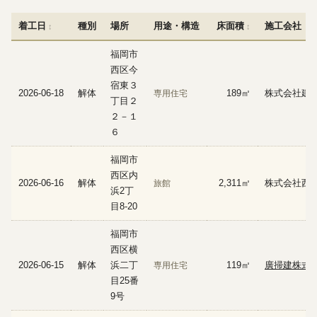
着工日
種別
場所
用途・構造
床面積
施工会社
福岡市
西区今
宿東３
2026-06-18
解体
189㎡
株式会社建
専用住宅
丁目２
２－１
６
福岡市
西区内
2026-06-16
解体
2,311㎡
株式会社西
旅館
浜2丁
目8-20
福岡市
西区横
2026-06-15
解体
浜二丁
119㎡
廣掃建株式
専用住宅
目25番
9号