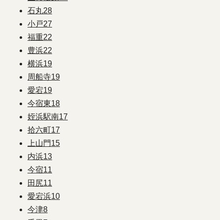
石丸
28
小戸
27
福重
22
豊浜
22
横浜
19
周船寺
19
愛宕
19
今宿東
18
姪浜駅南
17
拾六町
17
上山門
15
内浜
13
今宿
11
田尻
11
愛宕浜
10
今津
8