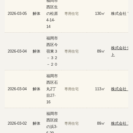
福岡市
西区生
2026-03-05
解体
の松原
130㎡
株式会社 宮
専用住宅
4-14-
14
福岡市
西区今
株式会社テ
2026-03-04
解体
宿東３
89㎡
専用住宅
ト
－３２
－２０
福岡市
西区石
2026-03-04
解体
丸2丁
113㎡
株式会社 Ｉ
専用住宅
目27-
16
福岡市
西区姪
2026-03-02
解体
89㎡
株式会社 五
専用住宅
の浜3-