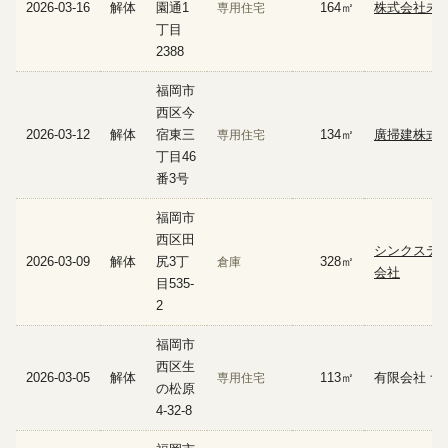
2026-03-16
解体
園通1
164㎡
株式会社未
専用住宅
丁目
2388
福岡市
西区今
2026-03-12
解体
宿東三
134㎡
廣掃建株式
専用住宅
丁目46
番3号
福岡市
西区田
シンクステ
2026-03-09
解体
尻3丁
328㎡
倉庫
会社
目535-
2
福岡市
西区生
2026-03-05
解体
113㎡
有限会社 ナ
専用住宅
の松原
4-32-8