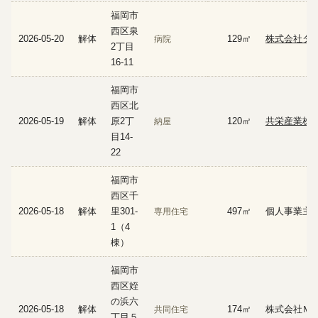
福岡市
西区泉
2026-05-20
解体
129㎡
株式会社ダ
病院
2丁目
16-11
福岡市
西区北
2026-05-19
解体
原2丁
120㎡
共栄産業株
納屋
目14-
22
福岡市
西区千
2026-05-18
解体
里301-
497㎡
個人事業主
専用住宅
1（4
棟）
福岡市
西区姪
の浜六
2026-05-18
解体
174㎡
株式会社Ｍ
共同住宅
丁目５