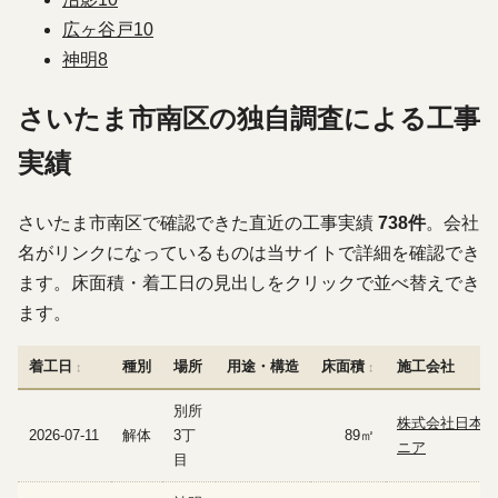
広ヶ谷戸
10
神明
8
さいたま市南区の独自調査による工事
実績
さいたま市南区で確認できた直近の工事実績
738件
。会社
名がリンクになっているものは当サイトで詳細を確認でき
ます。床面積・着工日の見出しをクリックで並べ替えでき
ます。
着工日
種別
場所
用途・構造
床面積
施工会社
別所
株式会社日本エ
2026-07-11
解体
3丁
89㎡
ニア
目