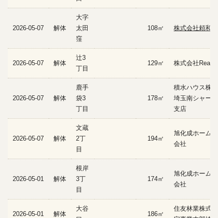
大字
2026-05-07
解体
太田
108㎡
株式会社頼和商
窪
辻3
2026-05-07
解体
129㎡
株式会社Realiz
丁目
鹿手
積水ハウス株式
2026-05-07
解体
袋3
178㎡
埼玉南シャーメ
丁目
支店
文蔵
旭化成ホームズ
2026-05-07
解体
2丁
194㎡
会社
目
根岸
旭化成ホームズ
2026-05-01
解体
3丁
174㎡
会社
目
大谷
住友林業株式会
2026-05-01
解体
186㎡