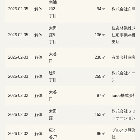
南浦
2026-02-05
解体
和2
94㎡
株式会社白鳥工
丁目
太田
住友林業株式
2026-02-05
解体
窪5
136㎡
住宅事業本部 
丁目
支店
大谷
2026-02-03
解体
230㎡
有限会社幸和建
口
辻6
株式会社イーフ
2026-02-03
解体
255㎡
丁目
ン
大谷
2026-02-02
解体
97㎡
force株式会社
口
太田
株式会社ＳＱコ
2026-02-02
解体
153㎡
窪
ニケーションズ
広ヶ
ブルスク興業株
2026-02-02
解体
96㎡
谷戸
社