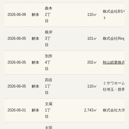
曲本
株式会社BSサ
2026-06-08
解体
2丁
110㎡
ト
目
根岸
2026-06-05
解体
3丁
101㎡
株式会社Ring
目
別所
2026-06-05
解体
4丁
202㎡
秋山総業株式会
目
四谷
ミサワホーム株
2026-06-05
解体
1丁
110㎡
社埼玉・群馬支
目
文蔵
2026-06-01
解体
1丁
2,743㎡
株式会社大洋
目
太田