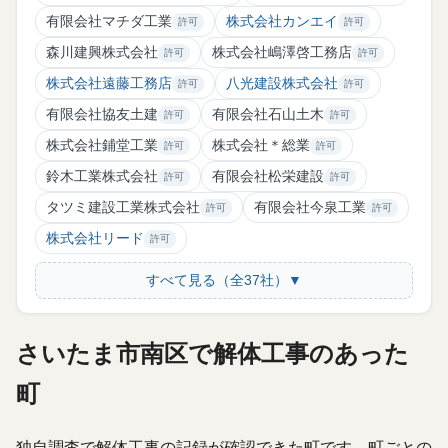
有限会社マチダ工業
株式会社カンエイ
許可
許可
森川建興株式会社
株式会社嶋澤啓工務店
許可
許可
株式会社遠藤工務店
八光建設株式会社
許可
許可
有限会社協友土建
有限会社石山土木
許可
許可
株式会社鋪堂工業
株式会社＊総業
許可
許可
鈴木工業株式会社
有限会社松栄建設
許可
許可
タツミ建設工業株式会社
有限会社今泉工業
許可
許可
株式会社リード
許可
すべて見る（全37社）▼
さいたま市南区で解体工事のあった
町
独自調査で解体工事の記録が確認できた町です。町ごとの