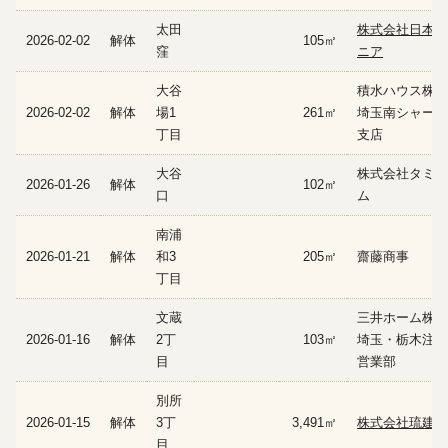
太田
株式会社日本エ
2026-02-02
解体
105㎡
窪
ニア
大谷
積水ハウス株式
2026-02-02
解体
場1
261㎡
埼玉南シャーメ
丁目
支店
大谷
株式会社タミヤ
2026-01-26
解体
102㎡
口
ム
南浦
2026-01-21
解体
和3
205㎡
齋藤商事
丁目
文蔵
三井ホーム株式
2026-01-16
解体
2丁
103㎡
埼玉・栃木注文
目
営業部
別所
2026-01-15
解体
3丁
3,491㎡
株式会社琉建開
目