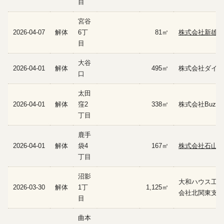
目
宮谷
2026-04-07
解体
6丁
81㎡
株式会社新雄興
目
大谷
2026-04-01
解体
495㎡
株式会社ダイコ
口
太田
2026-04-01
解体
窪2
338㎡
株式会社BuzzB
丁目
鹿手
2026-04-01
解体
袋4
167㎡
株式会社石山工
丁目
沼影
大和ハウス工業
2026-03-30
解体
1丁
1,125㎡
会社北関東支社
目
曲本