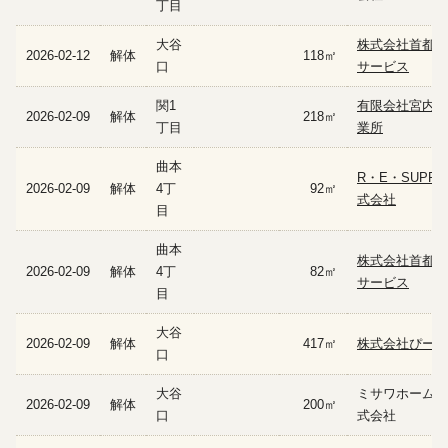
丁目
大谷
株式会社首都圏
2026-02-12
解体
118㎡
口
サービス
関1
有限会社宮内解
2026-02-09
解体
218㎡
丁目
業所
曲本
R・E・SUPPO
2026-02-09
解体
4丁
92㎡
式会社
目
曲本
株式会社首都圏
2026-02-09
解体
4丁
82㎡
サービス
目
大谷
2026-02-09
解体
417㎡
株式会社ぴース
口
大谷
ミサワホーム建
2026-02-09
解体
200㎡
口
式会社