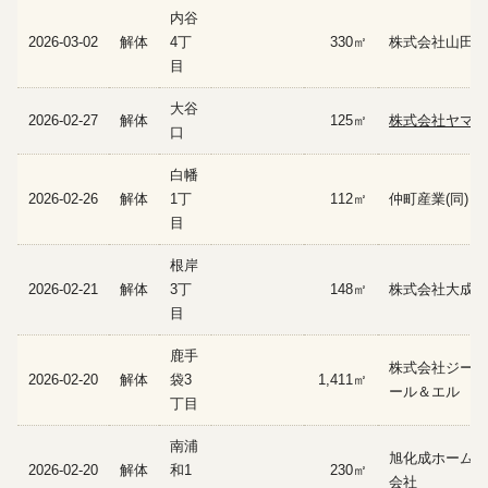
内谷
2026-03-02
解体
4丁
330㎡
株式会社山田興
目
大谷
2026-02-27
解体
125㎡
株式会社ヤマト
口
白幡
2026-02-26
解体
1丁
112㎡
仲町産業(同)
目
根岸
2026-02-21
解体
3丁
148㎡
株式会社大成
目
鹿手
株式会社ジーコ
2026-02-20
解体
袋3
1,411㎡
ール＆エル
丁目
南浦
旭化成ホームズ
2026-02-20
解体
和1
230㎡
会社