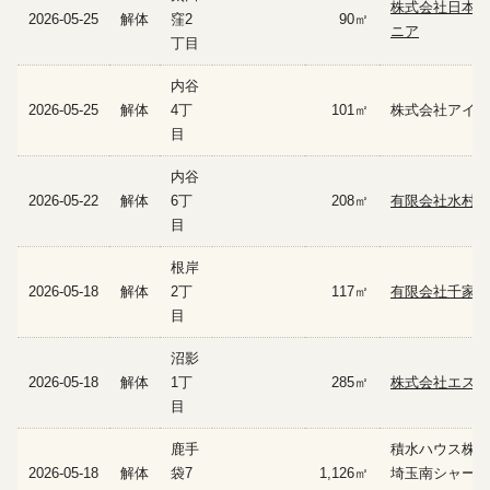
株式会社日本エ
2026-05-25
解体
窪2
90㎡
ニア
丁目
内谷
2026-05-25
解体
4丁
101㎡
株式会社アイ工
目
内谷
2026-05-22
解体
6丁
208㎡
有限会社水村土
目
根岸
2026-05-18
解体
2丁
117㎡
有限会社千家工
目
沼影
2026-05-18
解体
1丁
285㎡
株式会社エスプ
目
鹿手
積水ハウス株式
2026-05-18
解体
袋7
1,126㎡
埼玉南シャーメ