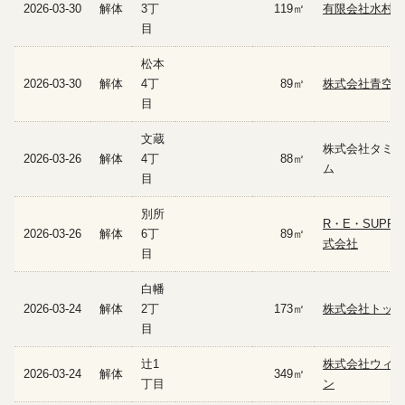
2026-03-30
解体
3丁
119㎡
有限会社水村土
目
松本
2026-03-30
解体
4丁
89㎡
株式会社青空建
目
文蔵
株式会社タミヤ
2026-03-26
解体
4丁
88㎡
ム
目
別所
R・E・SUPPO
2026-03-26
解体
6丁
89㎡
式会社
目
白幡
2026-03-24
解体
2丁
173㎡
株式会社トップ
目
辻1
株式会社ウィー
2026-03-24
解体
349㎡
丁目
ン