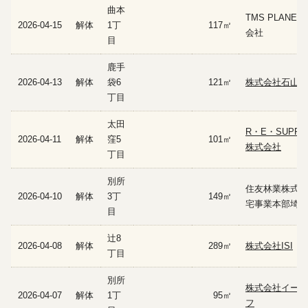
曲本
TMS PLANET
2026-04-15
解体
1丁
117㎡
会社
目
鹿手
2026-04-13
解体
袋6
121㎡
株式会社石山工
丁目
太田
R・E・SUPPO
2026-04-11
解体
窪5
101㎡
株式会社
丁目
別所
住友林業株式会
2026-04-10
解体
3丁
149㎡
宅事業本部埼玉
目
辻8
2026-04-08
解体
289㎡
株式会社ISI
丁目
別所
株式会社イース
2026-04-07
解体
1丁
95㎡
フ