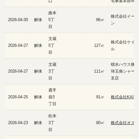
口
宅事業本部埼玉
曲本
株式会社イーフ
2026-04-30
解体
5丁
86㎡
ン
目
文蔵
株式会社ケイ・
2026-04-27
解体
5丁
127㎡
ル
目
文蔵
積水ハウス株式
2026-04-27
解体
3丁
111㎡
埼玉南シャーメ
目
支店
鹿手
2026-04-25
解体
袋3
91㎡
株式会社KAITA
丁目
松本
2026-04-23
解体
3丁
80㎡
株式会社オズ興
目