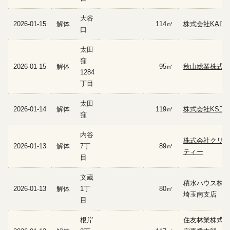
大谷
2026-01-15
解体
114㎡
株式会社KAITA
口
太田
窪
2026-01-15
解体
95㎡
秋山総業株式会
1284
丁目
太田
2026-01-14
解体
119㎡
株式会社KS工
窪
内谷
株式会社クリー
2026-01-13
解体
7丁
89㎡
ティー
目
文蔵
積水ハウス株式
2026-01-13
解体
1丁
80㎡
埼玉南支店
目
根岸
住友林業株式会