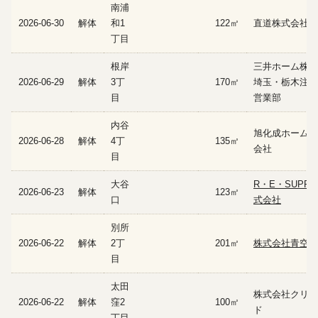
南浦
2026-06-30
解体
和1
122㎡
直道株式会社
丁目
根岸
三井ホーム株式
2026-06-29
解体
3丁
170㎡
埼玉・栃木注文
目
営業部
内谷
旭化成ホームズ
2026-06-28
解体
4丁
135㎡
会社
目
大谷
R・E・SUPPO
2026-06-23
解体
123㎡
口
式会社
別所
2026-06-22
解体
2丁
201㎡
株式会社青空建
目
太田
株式会社クリア
2026-06-22
解体
窪2
100㎡
ド
丁目