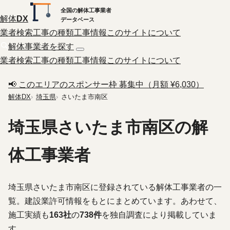
全国の解体工事業者
解体
DX
データベース
業者検索
工事の種類
工事情報
このサイトについて
解体事業者を探す
業者検索
工事の種類
工事情報
このサイトについて
📢 このエリアのスポンサー枠 募集中（月額 ¥6,030）
解体DX
埼玉県
さいたま市南区
埼玉県さいたま市南区の解
体工事業者
埼玉県さいたま市南区に登録されている解体工事業者の一
覧。建設業許可情報をもとにまとめています。あわせて、
施工実績も
163社
の
738件
を独自調査により掲載していま
す。