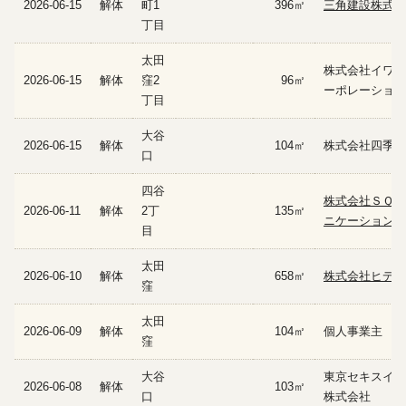
2026-06-15
解体
町1
396㎡
三角建設株式会
丁目
太田
株式会社イワナ
2026-06-15
解体
窪2
96㎡
ーポレーション
丁目
大谷
2026-06-15
解体
104㎡
株式会社四季工
口
四谷
株式会社ＳＱコ
2026-06-11
解体
2丁
135㎡
ニケーションズ
目
太田
2026-06-10
解体
658㎡
株式会社ヒデト
窪
太田
2026-06-09
解体
104㎡
個人事業主
窪
大谷
東京セキスイハ
2026-06-08
解体
103㎡
口
株式会社