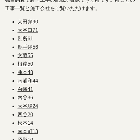
工事一覧と施工会社をご覧いただけます。
太田窪
90
大谷口
71
別所
61
鹿手袋
56
文蔵
55
根岸
50
曲本
48
南浦和
44
白幡
41
内谷
36
大谷場
24
四谷
20
松本
14
南本町
13
沼影
10