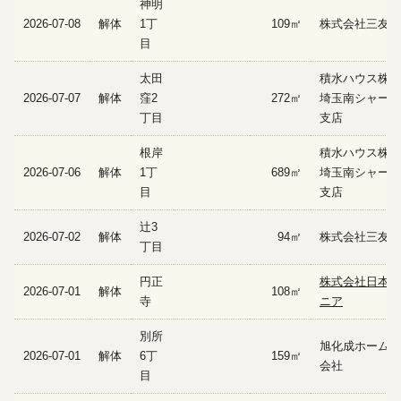
神明
2026-07-08
解体
1丁
109㎡
株式会社三友建
目
太田
積水ハウス株式
2026-07-07
解体
窪2
272㎡
埼玉南シャーメ
丁目
支店
根岸
積水ハウス株式
2026-07-06
解体
1丁
689㎡
埼玉南シャーメ
目
支店
辻3
2026-07-02
解体
94㎡
株式会社三友建
丁目
円正
株式会社日本エ
2026-07-01
解体
108㎡
寺
ニア
別所
旭化成ホームズ
2026-07-01
解体
6丁
159㎡
会社
目