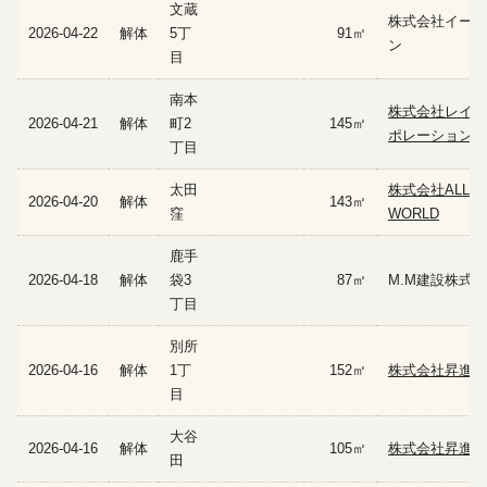
文蔵
株式会社イーフ
2026-04-22
解体
5丁
91㎡
ン
目
南本
株式会社レイ・
2026-04-21
解体
町2
145㎡
ポレーション
丁目
太田
株式会社ALL
2026-04-20
解体
143㎡
窪
WORLD
鹿手
2026-04-18
解体
袋3
87㎡
M.M建設株式
丁目
別所
2026-04-16
解体
1丁
152㎡
株式会社昇進
目
大谷
2026-04-16
解体
105㎡
株式会社昇進
田