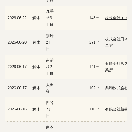
鹿手
2026-06-22
解体
袋3
148㎡
株式会社エスケ
丁目
別所
株式会社日本エ
2026-06-20
解体
2丁
271㎡
ニア
目
南浦
有限会社宮内解
2026-06-17
解体
和2
141㎡
業所
丁目
太田
2026-06-17
解体
102㎡
共和株式会社
窪
四谷
2026-06-16
解体
2丁
110㎡
有限会社新井建
目
南本