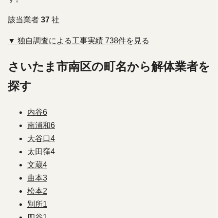
該当業者
37
社
▼ 独自調査による工事実績 738件を見る
さいたま市南区の町名から解体業者を
探す
内谷
6
南浦和
6
大谷口
4
太田窪
4
文蔵
4
曲本
3
松本
2
別所
1
四谷
1