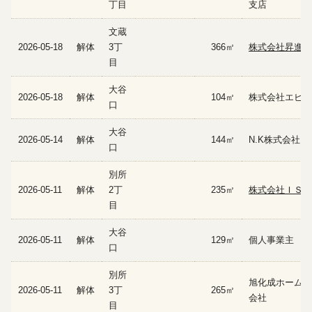
丁目
支店
文蔵
2026-05-18
解体
3丁
366㎡
株式会社昇進
目
大谷
2026-05-18
解体
104㎡
株式会社エビン
口
大谷
2026-05-14
解体
144㎡
N.K株式会社
口
別所
2026-05-11
解体
2丁
235㎡
株式会社ＩＳＩ
目
大谷
2026-05-11
解体
129㎡
個人事業主
口
別所
旭化成ホームズ
2026-05-11
解体
3丁
265㎡
会社
目