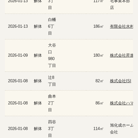
2026-01-13
解体
3丁
117㎡
宅事業本部 埼
目
店
白幡
2026-01-13
解体
6丁
186㎡
有限会社水村土
目
大谷
口
2026-01-09
解体
180㎡
株式会社昇進
980
丁目
辻8
2026-01-08
解体
82㎡
株式会社ISI
丁目
曲本
2026-01-08
解体
2丁
86㎡
株式会社ハマー
目
四谷
旭化成ホームズ
2026-01-08
解体
3丁
114㎡
会社
目