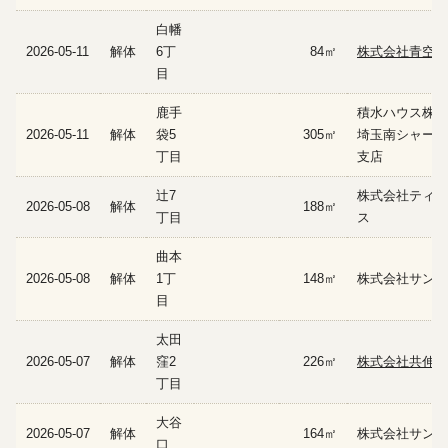
白幡
2026-05-11
解体
6丁
84㎡
株式会社青空建
目
鹿手
積水ハウス株式
2026-05-11
解体
袋5
305㎡
埼玉南シャーメ
丁目
支店
辻7
株式会社ティー
2026-05-08
解体
188㎡
丁目
ス
曲本
2026-05-08
解体
1丁
148㎡
株式会社サンメ
目
太田
2026-05-07
解体
窪2
226㎡
株式会社共伸
丁目
大谷
2026-05-07
解体
164㎡
株式会社サンメ
口