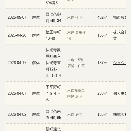
394番3
西七条御
2026-05-07
解体
482㎡
福西興業
木造 住宅
前田町34
徳正寺町
株式会社
木造 専用住
2026-04-20
解体
136㎡
40-40
宅
業
仏光寺麩
屋町西入
木造・S造
2026-04-17
解体
仏光寺東
187㎡
ショウイ
店舗・住宅
町121-
3、121-4
下平野町
木造瓦葺二
2026-04-07
解体
４８４－
238㎡
個人事業
階建 居宅
６
西七条南
2026-04-02
解体
185㎡
株式会社
木造 居宅
衣田町65
新町通仏