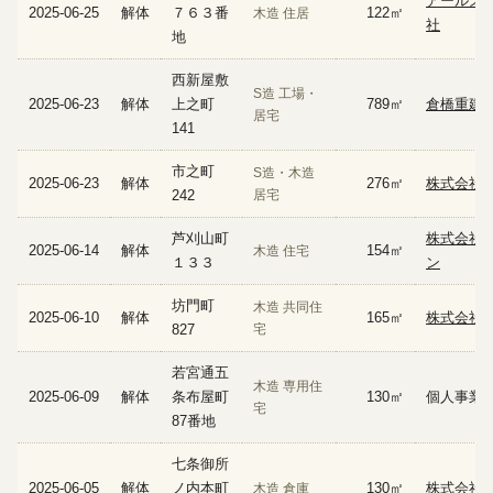
アールズ
2025-06-25
解体
７６３番
122㎡
木造 住居
社
地
西新屋敷
S造 工場・
2025-06-23
解体
上之町
789㎡
倉橋重建
居宅
141
市之町
S造・木造
2025-06-23
解体
276㎡
株式会社A
242
居宅
芦刈山町
株式会社
2025-06-14
解体
154㎡
木造 住宅
１３３
ン
坊門町
木造 共同住
2025-06-10
解体
165㎡
株式会社IK
827
宅
若宮通五
木造 専用住
2025-06-09
解体
条布屋町
130㎡
個人事業
宅
87番地
七条御所
2025-06-05
解体
ノ内本町
130㎡
株式会社
木造 倉庫