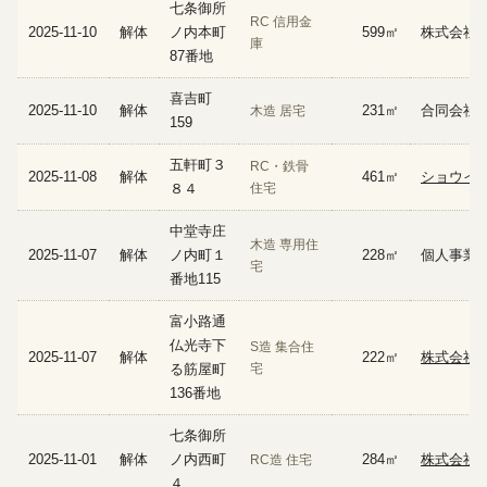
七条御所
RC 信用金
2025-11-10
解体
ノ内本町
599㎡
株式会社 
庫
87番地
喜吉町
2025-11-10
解体
231㎡
合同会社Ste
木造 居宅
159
五軒町３
RC・鉄骨
2025-11-08
解体
461㎡
ショウイ
８４
住宅
中堂寺庄
木造 専用住
2025-11-07
解体
ノ内町１
228㎡
個人事業
宅
番地115
富小路通
仏光寺下
S造 集合住
2025-11-07
解体
222㎡
株式会社 
る筋屋町
宅
136番地
七条御所
2025-11-01
解体
ノ内西町
284㎡
株式会社
RC造 住宅
４