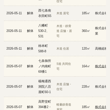
住宅
西七条南
2026-05-11
解体
185㎡
株式会社
木造 居宅
衣田町65
八幡町
木造・鉄骨
株式会社
2026-05-11
解体
530-2、
360㎡
造 店舗・居
業
宅
531
柿本町
2026-05-11
解体
120㎡
高橋組株
木造 住居
588-8
七条御所
S造 共同住
2026-05-07
解体
ノ内南町
164㎡
株式会社
宅
69番1
楊梅通西
木造 店舗・
2026-05-07
解体
洞院八百
228㎡
株式会社
住宅
屋町60-1
高野堂町
軽量鉄骨造
2026-05-07
解体
394番2・
185㎡
株式会社
居宅