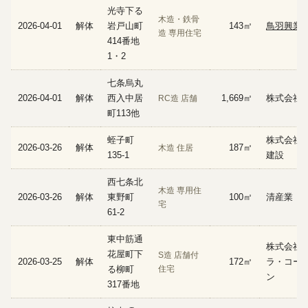
光寺下る
木造・鉄骨
2026-04-01
解体
岩戸山町
143㎡
鳥羽興業
造 専用住宅
414番地
1・2
七条烏丸
2026-04-01
解体
西入中居
1,669㎡
株式会社
RC造 店舗
町113他
蛭子町
株式会社 
2026-03-26
解体
187㎡
木造 住居
135-1
建設
西七条北
木造 専用住
2026-03-26
解体
東野町
100㎡
清産業
宅
61-2
東中筋通
株式会社
花屋町下
S造 店舗付
2026-03-25
解体
172㎡
ラ・コー
る柳町
住宅
ン
317番地