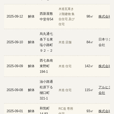
木造瓦葺き
西新屋敷
２階建物 集
2025-09-12
解体
98㎡
株式会社 
中堂寺54
合住宅 及び
住宅
烏丸通七
条下る東
日本リグ
2025-09-10
解体
84㎡
木造 店舗
塩小路町
会社
９２－２
西七条南
2025-09-09
解体
東野町
142㎡
株式会社
木造 住宅
194-1
油小路通
松原下る
アルヒテ
2025-09-08
解体
115㎡
木造 住宅
樋口町
会社
321-1
和気町
RC造 専用
2025-09-01
解体
93㎡
株式会社
14-83
住宅