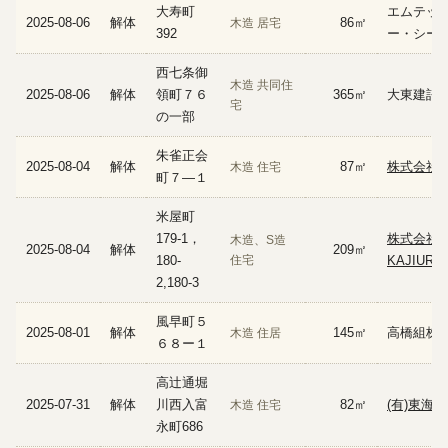
大寿町
エムテッ
2025-08-06
解体
86㎡
木造 居宅
392
ー・シー
西七条御
木造 共同住
2025-08-06
解体
領町７６
365㎡
大東建託
宅
の一部
朱雀正会
2025-08-04
解体
87㎡
株式会社 
木造 住宅
町７―１
米屋町
179-1，
株式会社
木造、S造
2025-08-04
解体
209㎡
180-
住宅
KAJIURA
2,180-3
風早町５
2025-08-01
解体
145㎡
高橋組株
木造 住居
６８ー１
高辻通堀
2025-07-31
解体
川西入富
82㎡
(有)東海
木造 住宅
永町686