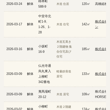
柿本町
2026-03-24
解体
120㎡
高橋組株
木造 住居
588-9
中堂寺北
町1-9、
株式会社
2026-03-17
解体
142㎡
木造 住宅
1-26、1-
ン
28
木造瓦葺き
小坂町
２階建物 集
2026-03-16
解体
185㎡
株式会社 
16-9
合住宅及び
住宅
仏光寺通
烏丸東入
軽量鉄骨造
2026-03-09
解体
133㎡
株式会社A
上柳町
居宅
342番地
夷馬場町
株式会社S
2026-03-09
解体
109㎡
木造 居宅
20-12
HORSE
小柳町
木造２階建
2026-03-02
解体
174㎡
株式会社