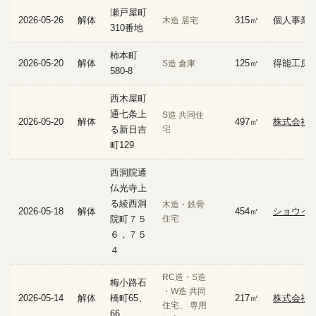
瀬戸屋町
2026-05-26
解体
315㎡
個人事業
木造 居宅
310番地
柿本町
2026-05-20
解体
125㎡
得能工房
S造 倉庫
580-8
西木屋町
通七条上
S造 共同住
2026-05-20
解体
497㎡
株式会社
る新日吉
宅
町129
西洞院通
仏光寺上
る綾西洞
木造・鉄骨
2026-05-18
解体
454㎡
ショウイ
院町７５
住宅
６，７５
４
RC造・S造
梅小路石
・W造 共同
2026-05-14
解体
橋町65、
217㎡
株式会社
住宅、 専用
66