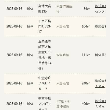
高辻大宮
株式会社
木造 専用住
2025-09-16
解体
84㎡
町135
宅
セレクト
下京区坊
2025-09-16
解体
門町833-
104㎡
株式会社ZE
木造 住宅
17
五条通寺
町西入御
影堂町15
2025-09-16
解体
111㎡
解体屋樋
W造 店舗
番地（家
屋番号14
番）
中堂寺庄
株式会社
2025-09-16
解体
ノ内町４
240㎡
木造 住宅
ＡＭＡ
５－７
中堂寺庄
株式会社
RC造・木
2025-09-16
解体
ノ内町４
406㎡
造 事務所
ＡＭＡ
４－１