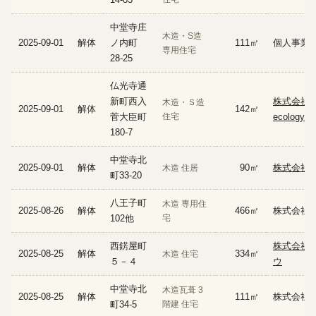
中堂寺庄
木造・S造
2025-09-01
解体
ノ内町
111㎡
個人事業
専用住宅
28-25
仏光寺通
新町西入
株式会社
木造・Ｓ造
2025-09-01
解体
142㎡
菅大臣町
住宅
ecology
180-7
中堂寺北
2025-09-01
解体
90㎡
株式会社
木造 住居
町33-20
八王子町
木造 専用住
2025-08-26
解体
466㎡
株式会社
102他
宅
西錺屋町
株式会社 
2025-08-25
解体
334㎡
木造 住宅
５－４
ウ
中堂寺北
木造瓦葺 3
2025-08-25
解体
111㎡
株式会社
町34-5
階建 住宅