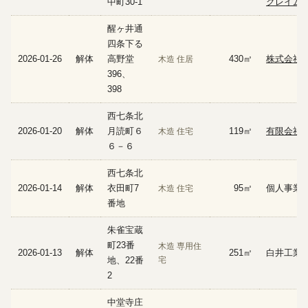
中町30-1
クレイム
醒ヶ井通
四条下る
2026-01-26
解体
高野堂
430㎡
株式会社
木造 住居
396、
398
西七条北
2026-01-20
解体
月読町６
119㎡
有限会社
木造 住宅
６－６
西七条北
2026-01-14
解体
衣田町7
95㎡
個人事業
木造 住宅
番地
朱雀宝蔵
町23番
木造 専用住
2026-01-13
解体
251㎡
白井工業
地、22番
宅
2
中堂寺庄