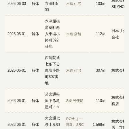
株式会
2026-06-03
解体
衣田町5-
103㎡
木造 住宅
SKYHOR
33
木津屋橋
通室町西
日本リグ
2026-06-01
解体
入東塩小
112㎡
木造 店舗
会社
路町592
番地
西洞院通
七条下る
2026-06-01
解体
東塩小路
307㎡
株式会社
木造 住宅
町607番
地
若宮通松
株式会社
2026-06-01
解体
原下る亀
110㎡
S造 郵便局
務店
屋町３９
大宮通七
RC造（一
株式会社
2026-06-01
解体
条上ル御
1,568㎡
部S 、SRC
店 京都