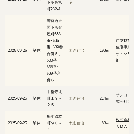
下る高宮
宅
町232-4
若宮通正
面下る鍵
屋町633
番･636
住友林業
番･639番
住宅事業本
2025-09-26
解体
193㎡
木造 住宅
合併５、
ットソリ
633番･
部
636番･
639番合
併６
中堂寺北
サンヨー
2025-09-25
解体
町１９－
214㎡
木造 住宅
式会社大
２５
梅小路本
株式会社
2025-09-25
解体
町９８－
83㎡
木造 住宅
ＡＭＡ
４