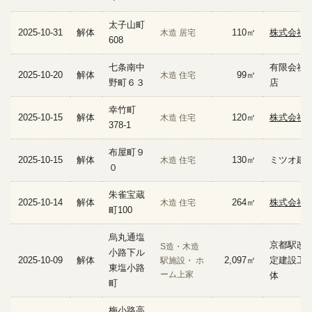
太子山町
2025-10-31
解体
110㎡
株式会社
木造 居宅
608
七条南中
有限会社 
2025-10-20
解体
99㎡
木造 住宅
野町６３
店
幸竹町
2025-10-15
解体
120㎡
株式会社 
木造 住宅
378-1
布屋町９
2025-10-15
解体
130㎡
ミツオ建
木造 住宅
０
朱雀宝蔵
2025-10-14
解体
264㎡
株式会社 
木造 住宅
町100
烏丸通塩
京都駅改
S造・木造
小路下ル
2025-10-09
解体
2,097㎡
定建設工
駅施設・ ホ
東塩小路
ーム上家
体
町
梅小路高