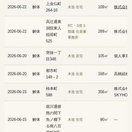
上金仏町
2026-06-22
解体
109㎡
株式会社
木造 住宅
264-10
高辻通東
RC・S造３
洞院東入
2026-06-22
解体
289㎡
株式会社
階建 住居兼
稲荷町
事務所
525
突抜一丁
2026-06-20
解体
105㎡
個人事業
木造 居宅
目348
都市町
2026-06-20
解体
168㎡
高橋組株
木造 住居
148－2
柿本町
株式会
2026-06-15
解体
356㎡
木造 住宅
598
SKYHOR
堀川通猪
熊の間下
2026-06-15
解体
魚ノ棚下
90㎡
—
木造 住宅
る南八百