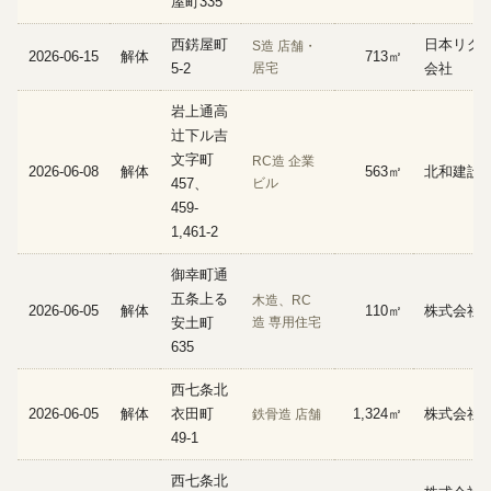
屋町335
西錺屋町
日本リグ
S造 店舗・
2026-06-15
解体
713㎡
5-2
居宅
会社
岩上通高
辻下ル吉
文字町
RC造 企業
2026-06-08
解体
563㎡
北和建設
457、
ビル
459-
1,461-2
御幸町通
五条上る
木造、RC
2026-06-05
解体
110㎡
株式会社A
安土町
造 専用住宅
635
西七条北
2026-06-05
解体
衣田町
1,324㎡
株式会社C
鉄骨造 店舗
49-1
西七条北