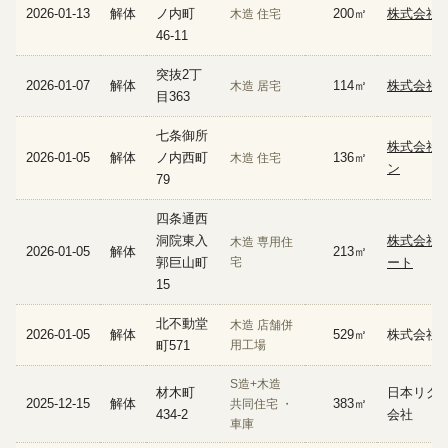
2026-01-13
解体
ノ内町
200㎡
株式会社ZE
木造 住宅
46-11
突抜2丁
2026-01-07
解体
114㎡
株式会社A
木造 居宅
目363
七条御所
株式会社
2026-01-05
解体
ノ内西町
136㎡
木造 住宅
ン
79
四条通西
洞院東入
株式会社
木造 専用住
2026-01-05
解体
213㎡
郭巨山町
宅
ート
15
北不動堂
木造 店舗併
2026-01-05
解体
529㎡
株式会社
町571
用工場
S造+木造
材木町
日本リグ
2025-12-15
解体
383㎡
共同住宅 ・
434-2
会社
車庫