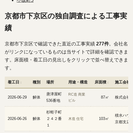
小坂町
5
京都市下京区の独自調査による工事実
績
京都市下京区で確認できた直近の工事実績
277件
。会社名
がリンクになっているものは当サイトで詳細を確認できま
す。床面積・着工日の見出しをクリックで並べ替えできま
す。
着工日
種別
場所
用途・構造
床面積
施工会社
唐津屋町
RC造 商業
2026-06-29
解体
87㎡
株式会社
536番地
ビル
杉蛭子町
積水ハウ
2026-06-26
解体
２４２番
103㎡
木造 住宅
京都支店
１