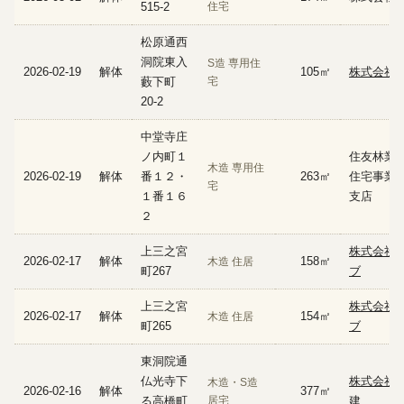
515-2
住宅
松原通西
洞院東入
S造 専用住
2026-02-19
解体
105㎡
株式会社
藪下町
宅
20-2
中堂寺庄
ノ内町１
住友林業
木造 専用住
2026-02-19
解体
番１２・
263㎡
住宅事業本
宅
１番１６
支店
２
上三之宮
株式会社
2026-02-17
解体
158㎡
木造 住居
町267
ブ
上三之宮
株式会社
2026-02-17
解体
154㎡
木造 住居
町265
ブ
東洞院通
仏光寺下
株式会社
木造・S造
2026-02-16
解体
377㎡
る高橋町
居宅
建