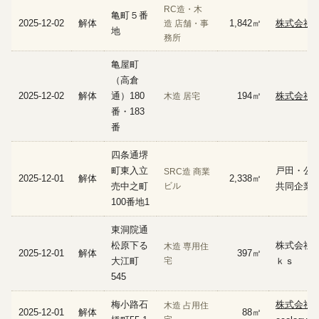
RC造・木
亀町５番
2025-12-02
解体
1,842㎡
株式会社 
造 店舗・事
地
務所
亀屋町
（高倉
2025-12-02
解体
通）180
194㎡
株式会社
木造 居宅
番・183
番
四条通堺
町東入立
戸田・公
SRC造 商業
2025-12-01
解体
2,338㎡
売中之町
ビル
共同企業
100番地1
東洞院通
松原下る
株式会社M
木造 専用住
2025-12-01
解体
397㎡
大江町
宅
ｋｓ
545
梅小路石
株式会社
木造 占用住
2025-12-01
解体
88㎡