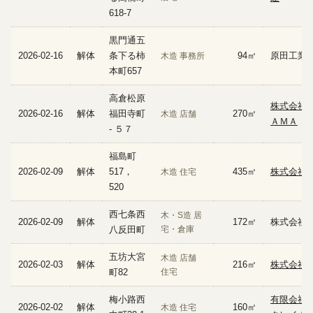
618-7
黒門通五
2026-02-16
解体
条下る柿
94㎡
原田工業
木造 事務所
本町657
高倉松原
株式会社
2026-02-16
解体
福田寺町
270㎡
木造 店舗
ＡＭＡ
- ５７
福島町
2026-02-09
解体
517，
435㎡
株式会社ZE
木造 住宅
520
西七条西
木・S造 居
2026-02-09
解体
172㎡
株式会社 
八反田町
宅・倉庫
五坊大宮
木造 店舗
2026-02-03
解体
216㎡
株式会社
町82
住宅
梅小路西
有限会社
2026-02-02
解体
160㎡
木造 住宅