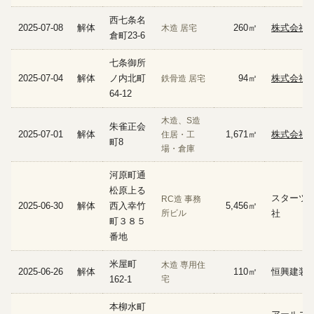
西七条名
2025-07-08
解体
260㎡
株式会社A
木造 居宅
倉町23-6
七条御所
2025-07-04
解体
ノ内北町
94㎡
株式会社Bl
鉄骨造 居宅
64-12
木造、S造
朱雀正会
2025-07-01
解体
1,671㎡
株式会社
住居・工
町8
場・倉庫
河原町通
松原上る
スターツC
RC造 事務
2025-06-30
解体
西入幸竹
5,456㎡
所ビル
社
町３８５
番地
米屋町
木造 専用住
2025-06-26
解体
110㎡
恒興建装
162-1
宅
本柳水町