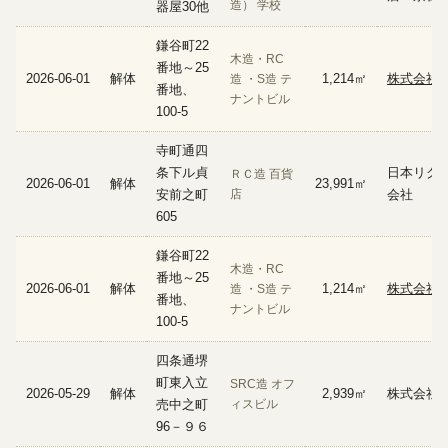
造） 学校
器屋30他
鎌谷町22
木造・RC
番地～25
2026-06-01
解体
1,214㎡
株式会社
造 ・S造 テ
番地、
ナントビル
100-5
寺町通四
条下ル貞
日本リグ
ＲＣ造 百貨
2026-06-01
解体
23,991㎡
安前之町
店
会社
605
鎌谷町22
木造・RC
番地～25
2026-06-01
解体
1,214㎡
株式会社
造 ・S造 テ
番地、
ナントビル
100-5
四条通堺
町東入立
SRC造 オフ
2026-05-29
解体
2,939㎡
株式会社
売中之町
ィスビル
96－９６