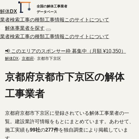
全国の解体工事業者
解体
DX
データベース
業者検索
工事の種類
工事情報
このサイトについて
解体事業者を探す
業者検索
工事の種類
工事情報
このサイトについて
📢 このエリアのスポンサー枠 募集中（月額 ¥10,350）
解体DX
京都府
京都市下京区
京都府京都市下京区の解体
工事業者
京都府京都市下京区に登録されている解体工事業者の一
覧。建設業許可情報をもとにまとめています。あわせて、
施工実績も
99社
の
277件
を独自調査により掲載していま
す。