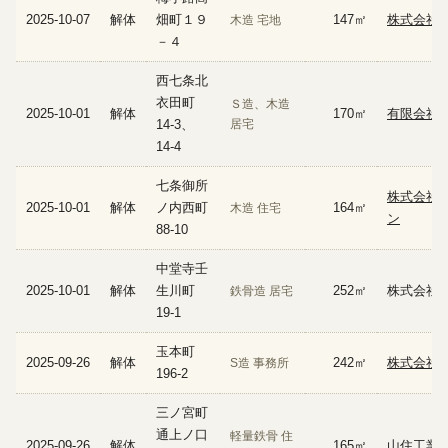
2025-10-07
解体
畑町１９
147㎡
株式会社
木造 宅地
－４
西七条北
衣田町
Ｓ造、木造
2025-10-01
解体
170㎡
有限会社
14-3、
居宅
14-4
七条御所
株式会社
2025-10-01
解体
ノ内西町
164㎡
木造 住宅
ン
88-10
中堂寺壬
2025-10-01
解体
生川町
252㎡
株式会社
鉄骨造 居宅
19-1
玉本町
2025-09-26
解体
242㎡
株式会社
S造 事務所
196-2
三ノ宮町
通上ノ口
軽量鉄骨 住
2025-09-26
解体
165㎡
山住工業