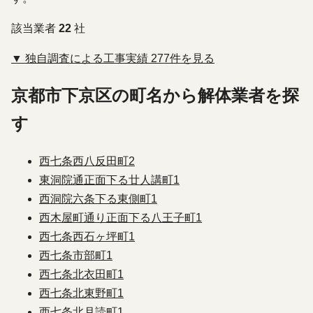
該当業者
22
社
▼ 独自調査による工事実績 277件を見る
京都市下京区の町名から解体業者を探
す
西七条西八反田町
2
東洞院通正面下る廿人講町
1
西洞院六条下る東側町
1
西木屋町通り正面下る八王子町
1
西七条西石ヶ坪町
1
西七条市部町
1
西七条北衣田町
1
西七条北東野町
1
西七条北月読町
1