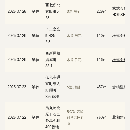
西七条北
株式会社S
2025-07-29
解体
衣田町5-
229㎡
S造 居宅
HORSE
28
下二之宮
2025-07-28
解体
町425-
110㎡
株式会社A
木造 居宅
2.3
西新屋敷
2025-07-28
解体
揚屋町
116㎡
株式会社
木造 住宅
33-1
仏光寺通
室町東入
2025-07-23
解体
457㎡
倉橋重建
S造 店舗
釘隠町
236番地
烏丸通松
RC造 店舗
原下る五
2025-07-22
解体
760㎡
北和建設
付き共同住
条烏丸町
宅
406番地