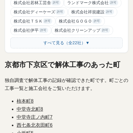
株式会社若林工芸舎
ランドマーク株式会社
許可
許可
株式会社ディーケーズ
株式会社祥規建設
許可
許可
株式会社ＴＳＫ
株式会社ＧＯＧＯ
許可
許可
株式会社伊平
株式会社クリーンアップ
許可
許可
すべて見る（全22社）▼
京都市下京区で解体工事のあった町
独自調査で解体工事の記録が確認できた町です。町ごとの
工事一覧と施工会社をご覧いただけます。
柿本町
8
中堂寺北町
8
中堂寺庄ノ内町
7
西七条北衣田町
6