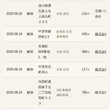
油小路通
五条上る
京都パナ
2025-08-20
解体
116㎡
木造 居宅
上金仏町
会社
２５９
中堂寺鍵
鉄骨造 住宅
2025-08-19
解体
439㎡
株式会社 
田町2-3
兼事務所
舟屋町
2025-08-19
解体
664番地
369㎡
株式会社 
木造 住宅
1・他
中堂寺北
2025-08-18
解体
117㎡
株式会社 
木造 住宅
町40-1
河原町通
四条下る
S造 事務所
2025-08-18
解体
二丁目稲
785㎡
株式会社 
兼駐車場
荷町３３
３