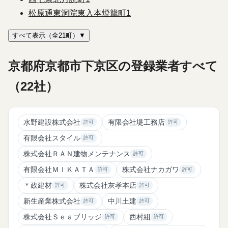
松原通東洞院東入本燈籠町
1
すべて表示（全21町）▼
京都府京都市下京区の登録業者すべて
（22社）
水野建設株式会社
有限会社堤工務店
許可
許可
有限会社スタイル
許可
株式会社ＲＡＮ建物メンテナンス
許可
有限会社ＭＩＫＡＴＡ
株式会社ナカガワ
許可
許可
＊政建材
株式会社灰孝本店
許可
許可
新生産業株式会社
中川土建
許可
許可
株式会社Ｓｅａブリッジ
西村組
許可
許可