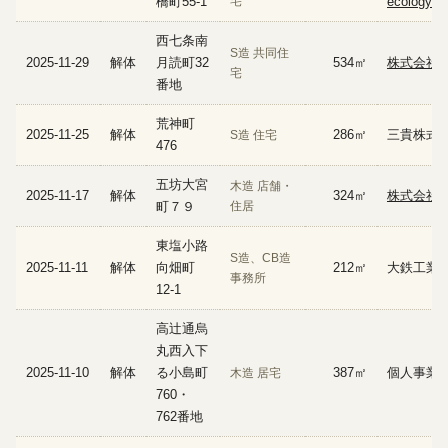
橋町55-1
宅
ecology
西七条南
S造 共同住
2025-11-29
解体
月読町32
534㎡
株式会社
宅
番地
荒神町
2025-11-25
解体
286㎡
三貴株式
S造 住宅
476
五坊大宮
木造 店舗・
2025-11-17
解体
324㎡
株式会社
町７９
住居
東塩小路
S造、CB造
2025-11-11
解体
向畑町
212㎡
大鉄工業
事務所
12-1
高辻通烏
丸西入下
2025-11-10
解体
る小島町
387㎡
個人事業
木造 居宅
760・
762番地