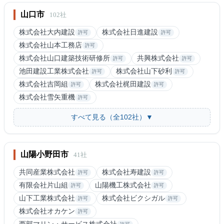
山口市
102社
株式会社大内建設
株式会社日進建設
許可
許可
株式会社山本工務店
許可
株式会社山口建築技術研修所
共興株式会社
許可
許可
池田建設工業株式会社
株式会社山下砂利
許可
許可
株式会社吉岡組
株式会社梶田建設
許可
許可
株式会社雪矢重機
許可
すべて見る（全102社）▼
山陽小野田市
41社
共同産業株式会社
株式会社寿建設
許可
許可
有限会社片山組
山陽機工株式会社
許可
許可
山下工業株式会社
株式会社ビクシガル
許可
許可
株式会社オカケン
許可