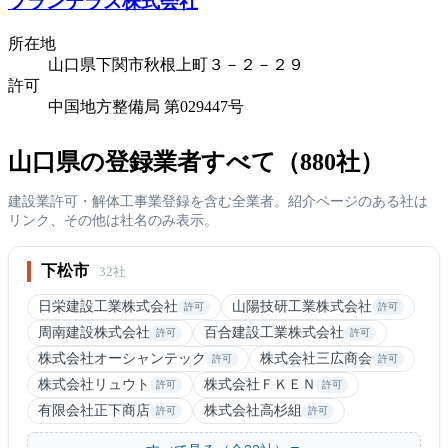
プランテラス株式会社
所在地
山口県下関市秋根上町３－２－２９
許可
中国地方整備局 第029447号
山口県の登録業者すべて（880社）
建設業許可・解体工事業登録を含む全業者。紹介ページのある社は
リンク、その他は社名のみ表示。
下松市
32社
日栄建設工業株式会社
山陽技研工業株式会社
許可
許可
周南建設株式会社
百合建設工業株式会社
許可
許可
株式会社オーシャンテック
株式会社三広商会
許可
許可
株式会社リュウト
株式会社ＦＫＥＮ
許可
許可
有限会社正下商店
株式会社高杉組
許可
許可