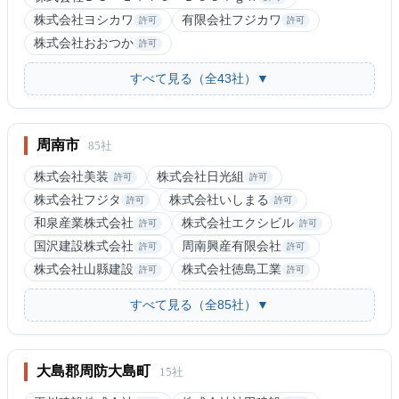
株式会社ヨシカワ
有限会社フジカワ
許可
許可
株式会社おおつか
許可
すべて見る（全43社）▼
周南市
85社
株式会社美装
株式会社日光組
許可
許可
株式会社フジタ
株式会社いしまる
許可
許可
和泉産業株式会社
株式会社エクシビル
許可
許可
国沢建設株式会社
周南興産有限会社
許可
許可
株式会社山縣建設
株式会社徳島工業
許可
許可
すべて見る（全85社）▼
大島郡周防大島町
15社