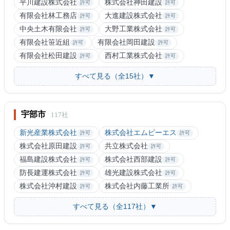
平川建設株式会社
株式会社神田建設
許可
許可
有限会社林工務店
大進建設株式会社
許可
許可
中央土木有限会社
大野工業株式会社
許可
許可
有限会社笹近組
有限会社岡田建設
許可
許可
有限会社松田建設
西村工業株式会社
許可
許可
すべて見る（全15社）▼
宇部市
117社
新光産業株式会社
株式会社エムビーエス
許可
許可
株式会社原田建設
共立株式会社
許可
許可
福島建設株式会社
株式会社西部建設
許可
許可
防長建運株式会社
雄光建設株式会社
許可
許可
株式会社沖村建設
株式会社内藤工業所
許可
許可
すべて見る（全117社）▼