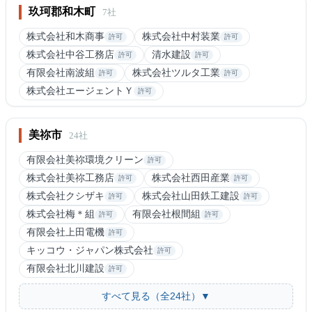
玖珂郡和木町
7社
株式会社和木商事
株式会社中村装業
許可
許可
株式会社中谷工務店
清水建設
許可
許可
有限会社南波組
株式会社ツルタ工業
許可
許可
株式会社エージェントＹ
許可
美祢市
24社
有限会社美祢環境クリーン
許可
株式会社美祢工務店
株式会社西田産業
許可
許可
株式会社クシザキ
株式会社山田鉄工建設
許可
許可
株式会社梅＊組
有限会社根間組
許可
許可
有限会社上田電機
許可
キッコウ・ジャパン株式会社
許可
有限会社北川建設
許可
すべて見る（全24社）▼