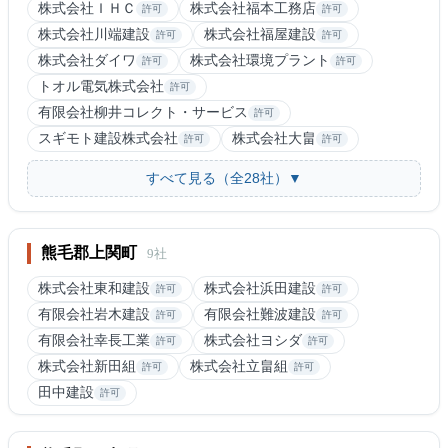
株式会社ＩＨＣ
株式会社福本工務店
許可
許可
株式会社川端建設
株式会社福屋建設
許可
許可
株式会社ダイワ
株式会社環境プラント
許可
許可
トオル電気株式会社
許可
有限会社柳井コレクト・サービス
許可
スギモト建設株式会社
株式会社大畠
許可
許可
すべて見る（全28社）▼
熊毛郡上関町
9社
株式会社東和建設
株式会社浜田建設
許可
許可
有限会社岩木建設
有限会社難波建設
許可
許可
有限会社幸長工業
株式会社ヨシダ
許可
許可
株式会社新田組
株式会社立畠組
許可
許可
田中建設
許可