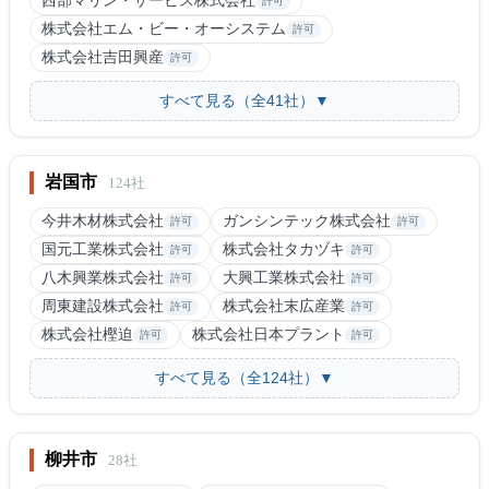
西部マリン・サービス株式会社
許可
株式会社エム・ビー・オーシステム
許可
株式会社吉田興産
許可
すべて見る（全41社）▼
岩国市
124社
今井木材株式会社
ガンシンテック株式会社
許可
許可
国元工業株式会社
株式会社タカヅキ
許可
許可
八木興業株式会社
大興工業株式会社
許可
許可
周東建設株式会社
株式会社末広産業
許可
許可
株式会社樫迫
株式会社日本プラント
許可
許可
すべて見る（全124社）▼
柳井市
28社