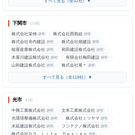
すべて見る（全32社）▼
下関市
119社
株式会社栄伸
株式会社西島組
許可
許可
株式会社寺内建設
株式会社畑建設
許可
許可
槌屋産業株式会社
和田建設株式会社
許可
許可
木屋川建設株式会社
有限会社梅田建設
許可
許可
山和建設株式会社
株式会社尾＊
許可
許可
すべて見る（全119社）▼
光市
43社
中興工業株式会社
文本工業株式会社
許可
許可
光環境整備株式会社
株式会社ミツヤマ
許可
許可
末延建設株式会社
フジテクノ株式会社
許可
許可
株式会社ＤＳ Ｌｉｆｅ Ｄｅｓｉｇｎ
許可