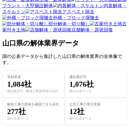
プラント・大型施設解体
内装解体・
スケルトン
アスベスト除去
外構・ブロック塀撤去
部分解体・切り離し
古
家付き土地
店舗解体・原状回復
山口県の解体業界データ
国の公表データから集計した山口県の解体業界の全体像で
す。
登録業者
建設業許可
1,084社
1,076社
建設業許可・解体工事業登録の合計
国の公表データ
解体工事の実績を確認できる会社
公共工事の受注実績
277社
12社
国の公表データ
国の公表データ