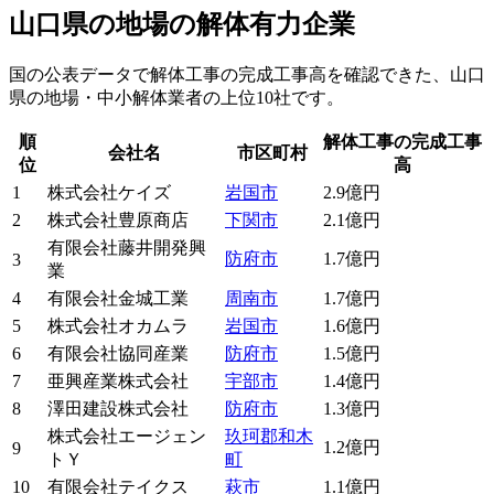
山口県の地場の解体有力企業
国の公表データで解体工事の完成工事高を確認できた、山口
県の地場・中小解体業者の上位10社です。
順
解体工事の完成工事
会社名
市区町村
位
高
1
株式会社ケイズ
岩国市
2.9億円
2
株式会社豊原商店
下関市
2.1億円
有限会社藤井開発興
防府市
1.7億円
3
業
4
有限会社金城工業
周南市
1.7億円
5
株式会社オカムラ
岩国市
1.6億円
6
有限会社協同産業
防府市
1.5億円
7
亜興産業株式会社
宇部市
1.4億円
8
澤田建設株式会社
防府市
1.3億円
株式会社エージェン
玖珂郡和木
1.2億円
9
トＹ
町
10
有限会社テイクス
萩市
1.1億円