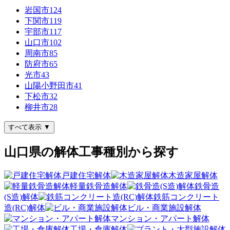
岩国市
124
下関市
119
宇部市
117
山口市
102
周南市
85
防府市
65
光市
43
山陽小野田市
41
下松市
32
柳井市
28
すべて表示 ▼
山口県の解体工事種別から探す
戸建住宅解体
木造家屋解体
軽量鉄骨造解体
鉄骨造
(S造)解体
鉄筋コンクリート
造(RC)解体
ビル・商業施設解体
マンション・アパート解体
工場・倉庫解体