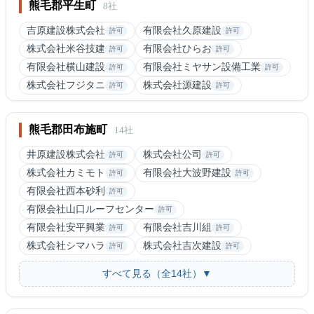
熊毛郡平生町
8社
吉原建設株式会社
有限会社久原建設
許可
許可
株式会社米谷技建
有限会社ひらお
許可
許可
有限会社横山建設
有限会社ミヤサン設備工業
許可
許可
株式会社フジタニ
株式会社源建設
許可
許可
熊毛郡田布施町
14社
井原建設株式会社
株式会社公司
許可
許可
株式会社カミモト
有限会社大波野建設
許可
許可
有限会社西本砂利
許可
有限会社山口ルーフセンター
許可
有限会社安平興業
有限会社吉川組
許可
許可
株式会社シマハラ
株式会社吉次建設
許可
許可
すべて見る（全14社）▼