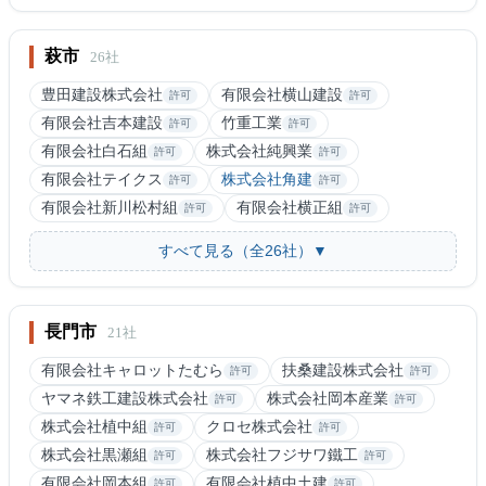
萩市
26社
豊田建設株式会社
有限会社横山建設
許可
許可
有限会社吉本建設
竹重工業
許可
許可
有限会社白石組
株式会社純興業
許可
許可
有限会社テイクス
株式会社角建
許可
許可
有限会社新川松村組
有限会社横正組
許可
許可
すべて見る（全26社）▼
長門市
21社
有限会社キャロットたむら
扶桑建設株式会社
許可
許可
ヤマネ鉄工建設株式会社
株式会社岡本産業
許可
許可
株式会社植中組
クロセ株式会社
許可
許可
株式会社黒瀬組
株式会社フジサワ鐵工
許可
許可
有限会社岡本組
有限会社植中土建
許可
許可