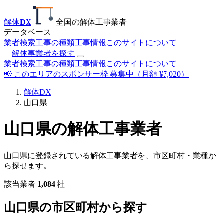
解体
DX
全国の解体工事業者
データベース
業者検索
工事の種類
工事情報
このサイトについて
解体事業者を探す
業者検索
工事の種類
工事情報
このサイトについて
📢 このエリアのスポンサー枠 募集中（月額 ¥7,020）
解体DX
山口県
山口県の解体工事業者
山口県に登録されている解体工事業者を、市区町村・業種か
ら探せます。
該当業者
1,084
社
山口県の市区町村から探す