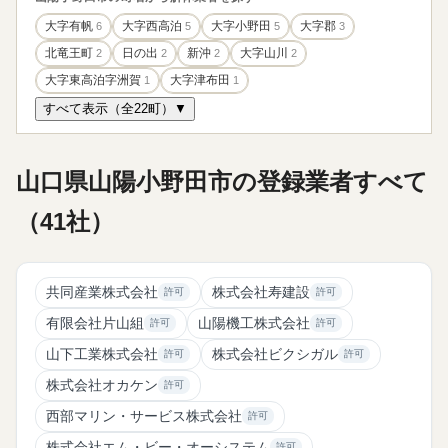
大字有帆
6
大字西高泊
5
大字小野田
5
大字郡
3
北竜王町
2
日の出
2
新沖
2
大字山川
2
大字東高泊字洲賀
1
大字津布田
1
すべて表示（全22町）▼
山口県山陽小野田市の登録業者すべて
（41社）
共同産業株式会社
株式会社寿建設
許可
許可
有限会社片山組
山陽機工株式会社
許可
許可
山下工業株式会社
株式会社ビクシガル
許可
許可
株式会社オカケン
許可
西部マリン・サービス株式会社
許可
株式会社エム・ビー・オーシステム
許可