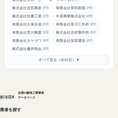
株式会社吉田興産
有限会社草田産業
許可
許可
株式会社扶桑工業
中原興業株式会社
許可
許可
有限会社久保水道
有限会社草川工作所
許可
許可
有限会社荒川興業
株式会社吉村製作所
許可
許可
有限会社タケガワ
有限会社安部運送
許可
許可
株式会社藤井商会
許可
すべて見る（全41社）▼
全国の解体工事業者
解体
DX
データベース
業者を探す