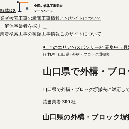
全国の解体工事業者
解体
DX
データベース
業者検索
工事の種類
工事情報
このサイトについて
解体事業者を探す
業者検索
工事の種類
工事情報
このサイトについて
📢 このエリアのスポンサー枠 募集中（月額 
解体DX
山口県
外構・ブロック塀撤去
山口県で外構・ブロ
山口県で外構・ブロック塀撤去に対応し
該当業者
300
社
山口県の外構・ブロック塀