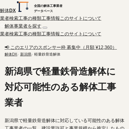
全国の解体工事業者
解体
DX
データベース
業者検索
工事の種類
工事情報
このサイトについて
解体事業者を探す
業者検索
工事の種類
工事情報
このサイトについて
📢 このエリアのスポンサー枠 募集中（月額 ¥12,360）
解体DX
新潟県
軽量鉄骨造解体
新潟県で軽量鉄骨造解体に
対応可能性のある解体工事
業者
新潟県で軽量鉄骨造解体に対応している可能性のある解体
工事業者の一覧。建設業許可と事業規模から推定したもの