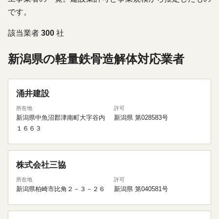
です。
該当業者
300
社
新潟県の軽量鉄骨造解体対応業者
涌井建設
所在地
許可
新潟県中魚沼郡津南町大字谷内
新潟県 第028583号
１６６３
株式会社三協
所在地
許可
新潟県柏崎市比角２－３－２６
新潟県 第040581号