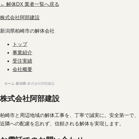
← 解体DX 業者一覧へ戻る
株式会社阿部建設
新潟県柏崎市の解体会社
トップ
事業紹介
受注実績
会社概要
ホーム
›
新潟県
›
株式会社阿部建設
株式会社阿部建設
柏崎市と周辺地域の解体工事を、丁寧で誠実に。安全第一で、
近隣への配慮を忘れず、信頼される解体を実現します。