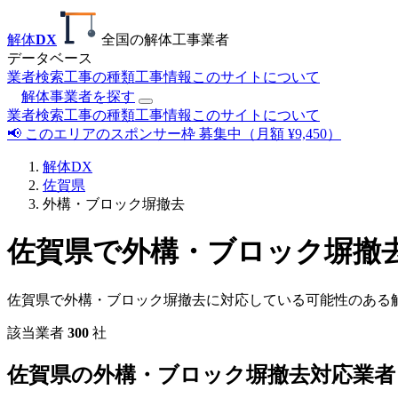
解体
DX
全国の解体工事業者
データベース
業者検索
工事の種類
工事情報
このサイトについて
解体事業者を探す
業者検索
工事の種類
工事情報
このサイトについて
📢 このエリアのスポンサー枠 募集中（月額 ¥9,450）
解体DX
佐賀県
外構・ブロック塀撤去
佐賀県で外構・ブロック塀撤
佐賀県で外構・ブロック塀撤去に対応している可能性のある
該当業者
300
社
佐賀県の外構・ブロック塀撤去対応業者