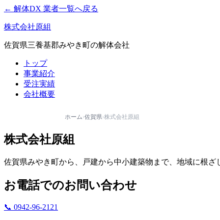
← 解体DX 業者一覧へ戻る
株式会社原組
佐賀県三養基郡みやき町の解体会社
トップ
事業紹介
受注実績
会社概要
ホーム
›
佐賀県
›
株式会社原組
株式会社原組
佐賀県みやき町から、戸建から中小建築物まで、地域に根ざ
お電話でのお問い合わせ
📞 0942-96-2121