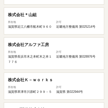
株式会社＊山組
所在地
許可
滋賀県近江八幡市船木町９６０
近畿地方整備局 第025214号
株式会社アルファ工房
所在地
許可
滋賀県長浜市木之本町木之本１
近畿地方整備局 第028976号
７７６
株式会社Ｋ－ｗｏｒｋｓ
所在地
許可
滋賀県草津市川原町２９９－５
滋賀県 第022944号