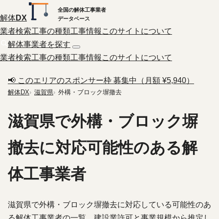
全国の解体工事業者
解体
DX
データベース
業者検索
工事の種類
工事情報
このサイトについて
解体事業者を探す
業者検索
工事の種類
工事情報
このサイトについて
📢 このエリアのスポンサー枠 募集中（月額 ¥5,940）
解体DX
滋賀県
外構・ブロック塀撤去
滋賀県で外構・ブロック塀
撤去に対応可能性のある解
体工事業者
滋賀県で外構・ブロック塀撤去に対応している可能性のあ
る解体工事業者の一覧。建設業許可と事業規模から推定し