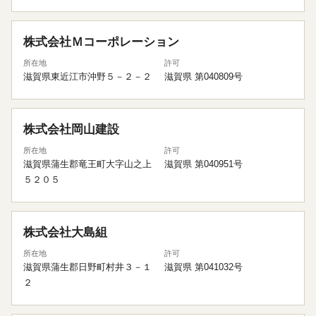
株式会社Ｍコーポレーション
所在地
許可
滋賀県東近江市沖野５－２－２
滋賀県 第040809号
株式会社岡山建設
所在地
許可
滋賀県蒲生郡竜王町大字山之上
滋賀県 第040951号
５２０５
株式会社大島組
所在地
許可
滋賀県蒲生郡日野町村井３－１
滋賀県 第041032号
２