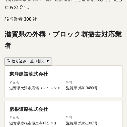
たものです。
該当業者
300
社
滋賀県の外構・ブロック塀撤去対応業
者
🔍 絞り込み・並べ替え ▼
東洋建設株式会社
所在地
許可
滋賀県大津市馬場３－１－２０
滋賀県 第013489号
彦根道路株式会社
所在地
許可
滋賀県彦根市極楽寺町１４１
滋賀県 第051347号