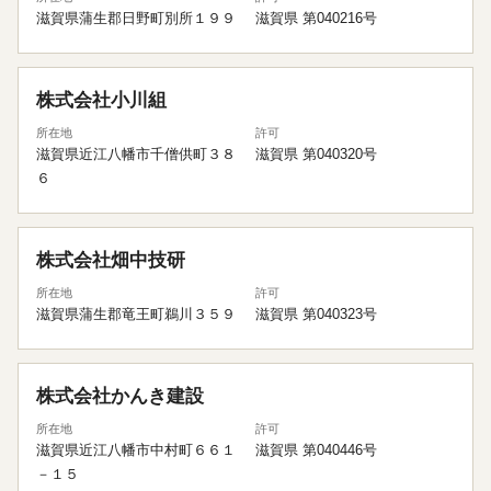
滋賀県蒲生郡日野町別所１９９
滋賀県 第040216号
株式会社小川組
所在地
許可
滋賀県近江八幡市千僧供町３８
滋賀県 第040320号
６
株式会社畑中技研
所在地
許可
滋賀県蒲生郡竜王町鵜川３５９
滋賀県 第040323号
株式会社かんき建設
所在地
許可
滋賀県近江八幡市中村町６６１
滋賀県 第040446号
－１５