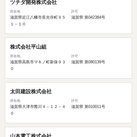
ツチダ開発株式会社
所在地
許可
滋賀県近江八幡市長光寺町９５
滋賀県 第042384号
１－１０
株式会社平山組
所在地
許可
滋賀県高島市マキノ町新保９３
滋賀県 第080139号
０
太田建設株式会社
所在地
許可
滋賀県大津市際川４－１２－４
滋賀県 第010011号
０
山本電工株式会社