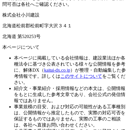
問可否は各社へご確認ください。
株式会社小川建設
北海道松前郡松前町字大沢３４１
北海道 第520253号
本ページについて
本ページに掲載している会社情報は、建設業法ほか各
種法令に基づき公表されている様々な公開情報を参考
に、解体DX（
kaitai-dx.co.jp
）が整理・自動編集した参
考情報です。詳しくは
このサイトについて
をご覧くだ
さい。
紹介文・事業紹介・採用情報などの本文は、公開情報
をもとに生成した参考文章であり、会社公式の発信情
報ではありません。
事業規模の目安、および対応の可能性がある工事種別
は、公開情報から推定したもので、実際の対応可否を
保証するものではありません。実際の工事のご相談
は、各社へ直接お問い合わせください。