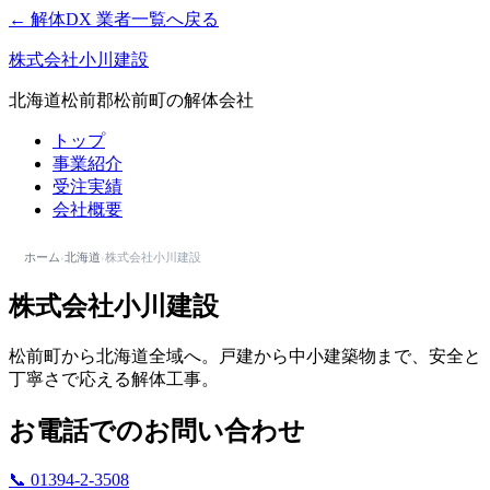
← 解体DX 業者一覧へ戻る
株式会社小川建設
北海道松前郡松前町の解体会社
トップ
事業紹介
受注実績
会社概要
ホーム
›
北海道
›
株式会社小川建設
株式会社小川建設
松前町から北海道全域へ。戸建から中小建築物まで、安全と
丁寧さで応える解体工事。
お電話でのお問い合わせ
📞 01394-2-3508