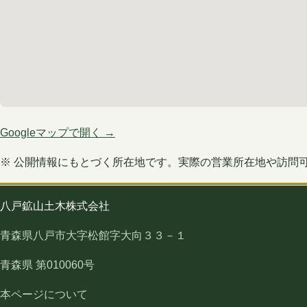
Googleマップで開く →
※ 公開情報にもとづく所在地です。実際の営業所在地や訪問
八戸鉱山土木株式会社
青森県八戸市大字松館字大向３３－１
青森県 第010060号
本ページについて