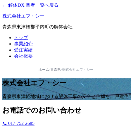
← 解体DX 業者一覧へ戻る
株式会社エフ・シー
青森県東津軽郡平内町の解体会社
トップ
事業紹介
受注実績
会社概要
ホーム
›
青森県
›
株式会社エフ・シー
株式会社エフ・シー
青森県東津軽地域における解体工事の安全と信頼を。戸建住
お電話でのお問い合わせ
📞 017-752-2685