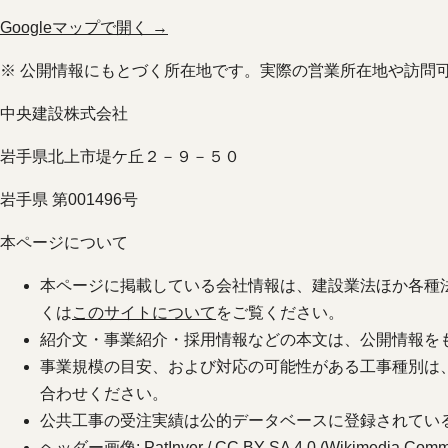
Googleマップで開く →
※ 公開情報にもとづく所在地です。実際の営業所在地や訪問
中央建設株式会社
岩手県北上市堤ケ丘２－９－５０
岩手県 第001496号
本ページについて
本ページに掲載している会社情報は、建設業法ほか各種
くは
このサイトについて
をご覧ください。
紹介文・事業紹介・採用情報などの本文は、公開情報を
事業規模の目安、および対応の可能性がある工事種別は
合わせください。
公共工事の受注実績は公的データベースに登録されてい
ヘッダー画像: PatInver / CC BY-SA 4.0 (Wikimedia Comm