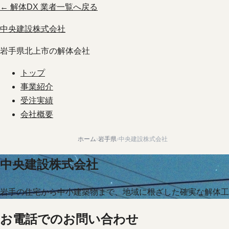
← 解体DX 業者一覧へ戻る
中央建設株式会社
岩手県北上市の解体会社
トップ
事業紹介
受注実績
会社概要
ホーム
›
岩手県
›
中央建設株式会社
中央建設株式会社
岩手の住宅から中小建築物まで、地域に根ざした確実な解体工
お電話でのお問い合わせ