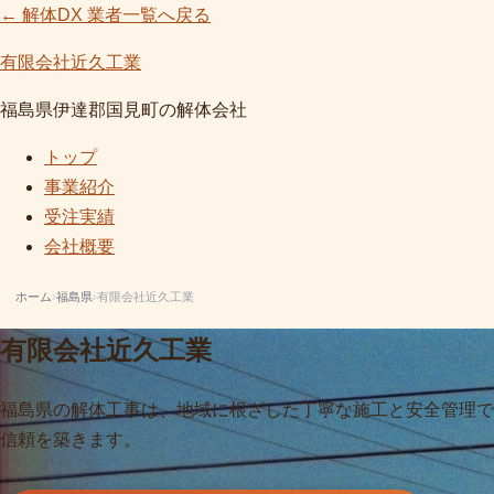
← 解体DX 業者一覧へ戻る
有限会社近久工業
福島県伊達郡国見町の解体会社
トップ
事業紹介
受注実績
会社概要
ホーム
›
福島県
›
有限会社近久工業
有限会社近久工業
福島県の解体工事は、地域に根ざした丁寧な施工と安全管理で
信頼を築きます。