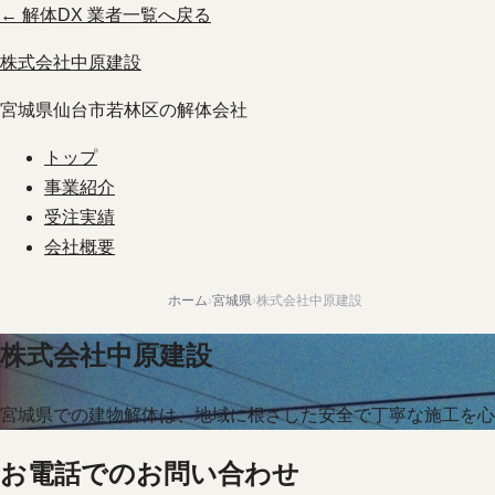
← 解体DX 業者一覧へ戻る
株式会社中原建設
宮城県仙台市若林区の解体会社
トップ
事業紹介
受注実績
会社概要
ホーム
›
宮城県
›
株式会社中原建設
株式会社中原建設
宮城県での建物解体は、地域に根ざした安全で丁寧な施工を心
お電話でのお問い合わせ