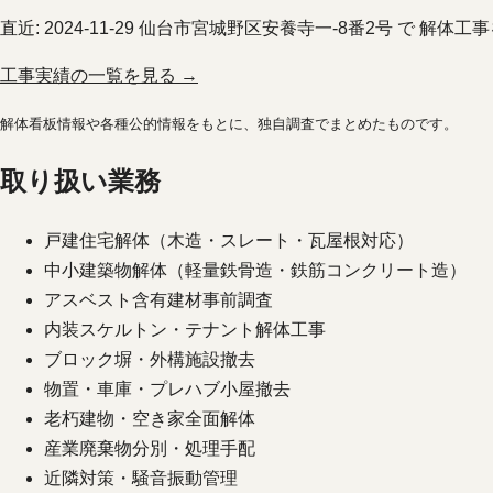
直近:
2024-11-29
仙台市宮城野区安養寺一-8番2号 で 解体工
工事実績の一覧を見る →
解体看板情報や各種公的情報をもとに、独自調査でまとめたものです。
取り扱い業務
戸建住宅解体（木造・スレート・瓦屋根対応）
中小建築物解体（軽量鉄骨造・鉄筋コンクリート造）
アスベスト含有建材事前調査
内装スケルトン・テナント解体工事
ブロック塀・外構施設撤去
物置・車庫・プレハブ小屋撤去
老朽建物・空き家全面解体
産業廃棄物分別・処理手配
近隣対策・騒音振動管理