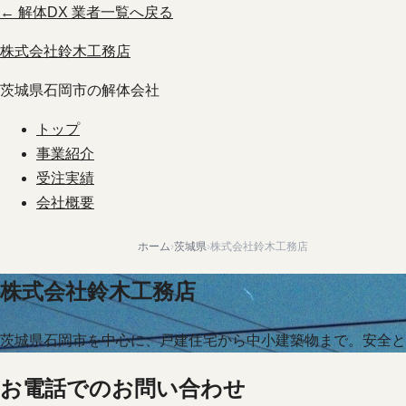
← 解体DX 業者一覧へ戻る
株式会社鈴木工務店
茨城県石岡市の解体会社
トップ
事業紹介
受注実績
会社概要
ホーム
›
茨城県
›
株式会社鈴木工務店
株式会社鈴木工務店
茨城県石岡市を中心に、戸建住宅から中小建築物まで。安全と
お電話でのお問い合わせ