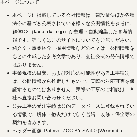
本ページについて
本ページに掲載している会社情報は、建設業法ほか各種
法令に基づき公表されている様々な公開情報を参考に、
解体DX（
kaitai-dx.co.jp
）が整理・自動編集した参考情
報です。詳しくは
このサイトについて
をご覧ください。
紹介文・事業紹介・採用情報などの本文は、公開情報を
もとに生成した参考文章であり、会社公式の発信情報で
はありません。
事業規模の目安、および対応の可能性がある工事種別
は、公開情報から推定したもので、実際の対応可否を保
証するものではありません。実際の工事のご相談は、各
社へ直接お問い合わせください。
公共工事の受注実績は公的データベースに登録されてい
る情報で、解体・撤去だけでなく営繕・改修・保全等の
契約を含みます。
ヘッダー画像: PatInver / CC BY-SA 4.0 (Wikimedia