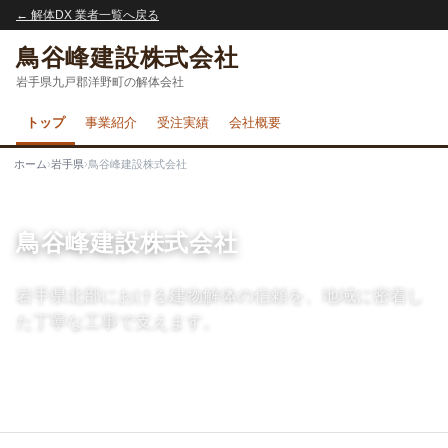
← 解体DX 業者一覧へ戻る
鳥谷峰建設株式会社
岩手県九戸郡洋野町の解体会社
トップ
事業紹介
受注実績
会社概要
ホーム
›
岩手県
›
鳥谷峰建設株式会社
鳥谷峰建設株式会社
岩手県北部における建物解体の信頼を、地域に密着し
た丁寧な工事で支えます。