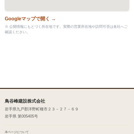
Googleマップで開く →
※ 公開情報にもとづく所在地です。実際の営業所在地や訪問可否は各社へご
確認ください。
鳥谷峰建設株式会社
岩手県九戸郡洋野町種市２３－２７－６９
岩手県 第005405号
本ページについて