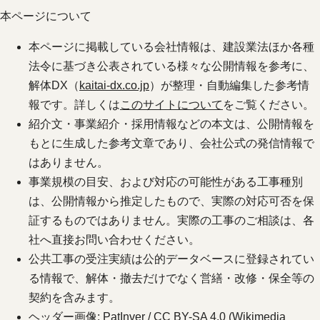
本ページについて
本ページに掲載している会社情報は、建設業法ほか各種
法令に基づき公表されている様々な公開情報を参考に、
解体DX（
kaitai-dx.co.jp
）が整理・自動編集した参考情
報です。詳しくは
このサイトについて
をご覧ください。
紹介文・事業紹介・採用情報などの本文は、公開情報を
もとに生成した参考文章であり、会社公式の発信情報で
はありません。
事業規模の目安、および対応の可能性がある工事種別
は、公開情報から推定したもので、実際の対応可否を保
証するものではありません。実際の工事のご相談は、各
社へ直接お問い合わせください。
公共工事の受注実績は公的データベースに登録されてい
る情報で、解体・撤去だけでなく営繕・改修・保全等の
契約を含みます。
ヘッダー画像: PatInver / CC BY-SA 4.0 (Wikimedia