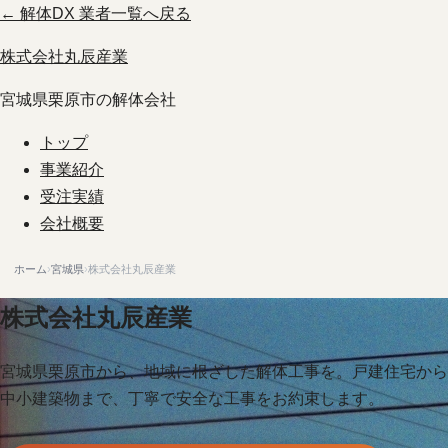
← 解体DX 業者一覧へ戻る
株式会社丸辰産業
宮城県栗原市の解体会社
トップ
事業紹介
受注実績
会社概要
ホーム
›
宮城県
›
株式会社丸辰産業
株式会社丸辰産業
宮城県栗原市から、地域に根ざした解体工事を。戸建住宅から
中小建築物まで、丁寧で安全な工事をお約束します。