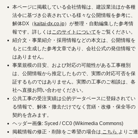
本ページに掲載している会社情報は、建設業法ほか各種
法令に基づき公表されている様々な公開情報を参考に、
解体DX（
kaitai-dx.co.jp
）が整理・自動編集した参考情
報です。詳しくは
このサイトについて
をご覧ください。
紹介文・事業紹介・採用情報などの本文は、公開情報を
もとに生成した参考文章であり、会社公式の発信情報で
はありません。
事業規模の目安、および対応の可能性がある工事種別
は、公開情報から推定したもので、実際の対応可否を保
証するものではありません。実際の工事のご相談は、各
社へ直接お問い合わせください。
公共工事の受注実績は公的データベースに登録されてい
る情報で、解体・撤去だけでなく営繕・改修・保全等の
契約を含みます。
ヘッダー画像: Syced / CC0 (Wikimedia Commons)
掲載情報の修正・削除をご希望の場合は
こちら
よりご連