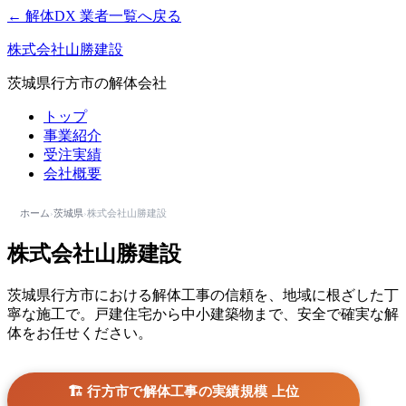
← 解体DX 業者一覧へ戻る
株式会社山勝建設
茨城県行方市の解体会社
トップ
事業紹介
受注実績
会社概要
ホーム
›
茨城県
›
株式会社山勝建設
株式会社山勝建設
茨城県行方市における解体工事の信頼を、地域に根ざした丁
寧な施工で。戸建住宅から中小建築物まで、安全で確実な解
体をお任せください。
🏗️ 行方市で解体工事の実績規模 上位