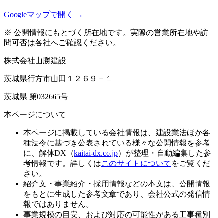
Googleマップで開く →
※ 公開情報にもとづく所在地です。実際の営業所在地や訪
問可否は各社へご確認ください。
株式会社山勝建設
茨城県行方市山田１２６９－１
茨城県 第032665号
本ページについて
本ページに掲載している会社情報は、建設業法ほか各
種法令に基づき公表されている様々な公開情報を参考
に、解体DX（
kaitai-dx.co.jp
）が整理・自動編集した参
考情報です。詳しくは
このサイトについて
をご覧くだ
さい。
紹介文・事業紹介・採用情報などの本文は、公開情報
をもとに生成した参考文章であり、会社公式の発信情
報ではありません。
事業規模の目安、および対応の可能性がある工事種別