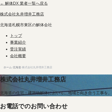
← 解体DX 業者一覧へ戻る
株式会社丸井増井工務店
北海道札幌市東区の解体会社
トップ
事業紹介
受注実績
会社概要
ホーム
›
北海道
›
株式会社丸井増井工務店
株式会社丸井増井工務店
北海道の住宅・建築物解体において、地域と向き合う工事を。
お電話でのお問い合わせ