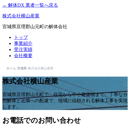
← 解体DX 業者一覧へ戻る
株式会社横山産業
宮城県亘理郡山元町の解体会社
トップ
事業紹介
受注実績
会社概要
ホーム
›
宮城県
›
株式会社横山産業
株式会社横山産業
宮城県亘理郡山元町で、住宅から中小建築物まで。丁寧な分
別解体と近隣への配慮で、地域に信頼される解体工事を実現
します。
お電話でのお問い合わせ