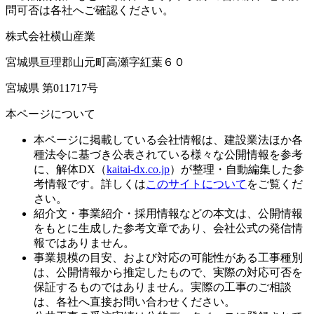
問可否は各社へご確認ください。
株式会社横山産業
宮城県亘理郡山元町高瀬字紅葉６０
宮城県 第011717号
本ページについて
本ページに掲載している会社情報は、建設業法ほか各
種法令に基づき公表されている様々な公開情報を参考
に、解体DX（
kaitai-dx.co.jp
）が整理・自動編集した参
考情報です。詳しくは
このサイトについて
をご覧くだ
さい。
紹介文・事業紹介・採用情報などの本文は、公開情報
をもとに生成した参考文章であり、会社公式の発信情
報ではありません。
事業規模の目安、および対応の可能性がある工事種別
は、公開情報から推定したもので、実際の対応可否を
保証するものではありません。実際の工事のご相談
は、各社へ直接お問い合わせください。