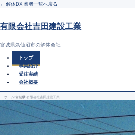
← 解体DX 業者一覧へ戻る
有限会社吉田建設工業
宮城県気仙沼市の解体会社
トップ
事業紹介
受注実績
会社概要
ホーム
›
宮城県
›
有限会社吉田建設工業