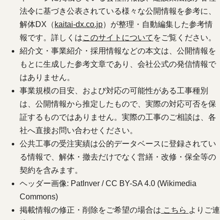
法令に基づき公表されている様々な公開情報を参考に、
解体DX（
kaitai-dx.co.jp
）が整理・自動編集した参考情
報です。詳しくは
このサイトについて
をご覧ください。
紹介文・事業紹介・採用情報などの本文は、公開情報を
もとに生成した参考文章であり、会社公式の発信情報で
はありません。
事業規模の目安、および対応の可能性がある工事種別
は、公開情報から推定したもので、実際の対応可否を保
証するものではありません。実際の工事のご相談は、各
社へ直接お問い合わせください。
公共工事の受注実績は公的データベースに登録されてい
る情報で、解体・撤去だけでなく営繕・改修・保全等の
契約を含みます。
ヘッダー画像: PatInver / CC BY-SA 4.0 (Wikimedia
Commons)
掲載情報の修正・削除をご希望の場合は
こちら
よりご連