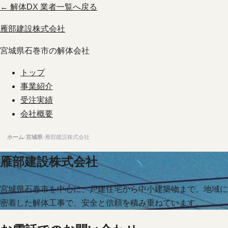
← 解体DX 業者一覧へ戻る
雁部建設株式会社
宮城県石巻市の解体会社
トップ
事業紹介
受注実績
会社概要
ホーム
›
宮城県
›
雁部建設株式会社
雁部建設株式会社
宮城県石巻市を中心に、戸建住宅から中小建築物まで。地域に
密着した解体工事で、安全と信頼を積み重ねています。