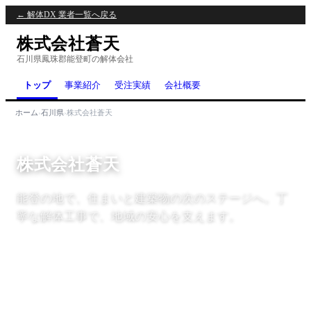
← 解体DX 業者一覧へ戻る
株式会社蒼天
石川県鳳珠郡能登町の解体会社
トップ
事業紹介
受注実績
会社概要
ホーム
›
石川県
›
株式会社蒼天
株式会社蒼天
能登の地で、住まいと建築物の次のステージへ。丁
寧な解体工事で、地域の安心を支えます。