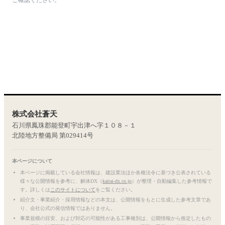
ご確認ください。
株式会社蒼天
石川県鳳珠郡能登町宇出津へ字１０８－１
北陸地方整備局 第029414号
本ページについて
本ページに掲載している会社情報は、建設業法ほか各種法令に基づき公表されている
様々な公開情報を参考に、解体DX（
kaitai-dx.co.jp
）が整理・自動編集した参考情報で
す。詳しくは
このサイトについて
をご覧ください。
紹介文・事業紹介・採用情報などの本文は、公開情報をもとに生成した参考文章であ
り、会社公式の発信情報ではありません。
事業規模の目安、および対応の可能性がある工事種別は、公開情報から推定したもの