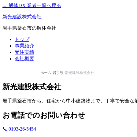
← 解体DX 業者一覧へ戻る
新光建設株式会社
岩手県釜石市の解体会社
トップ
事業紹介
受注実績
会社概要
ホーム
›
岩手県
›
新光建設株式会社
新光建設株式会社
岩手県釜石市から、住宅から中小建築物まで、丁寧で安全な
お電話でのお問い合わせ
📞 0193-26-5454