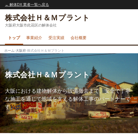
← 解体DX 業者一覧へ戻る
株式会社Ｈ＆Ｍプラント
大阪府大阪市此花区の解体会社
トップ
事業紹介
受注実績
会社概要
ホーム
›
大阪府
›
株式会社Ｈ＆Ｍプラント
株式会社Ｈ＆Ｍプラント
大阪における建物解体から設備撤去まで、安全で丁寧
な施工を通じて地域を支える解体工事のパートナーで
す。