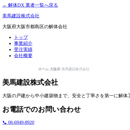
← 解体DX 業者一覧へ戻る
美馬建設株式会社
大阪府大阪市都島区の解体会社
トップ
事業紹介
受注実績
会社概要
ホーム
›
大阪府
›
美馬建設株式会社
美馬建設株式会社
大阪の戸建から中小建築物まで、安全と丁寧さを第一に解体
お電話でのお問い合わせ
📞 06-6949-8920