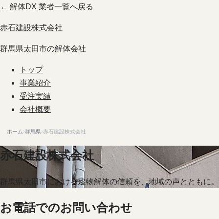
← 解体DX 業者一覧へ戻る
赤石建設株式会社
群馬県太田市の解体会社
トップ
事業紹介
受注実績
会社概要
ホーム
›
群馬県
›
赤石建設株式会社
赤石建設株式会社
群馬県太田市における建物解体の信頼を、地域の声とともに。
お電話でのお問い合わせ