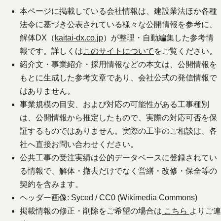
本ページに掲載している会社情報は、建設業法ほか各種
法令に基づき公表されている様々な公開情報を参考に、
解体DX（
kaitai-dx.co.jp
）が整理・自動編集した参考情
報です。詳しくは
このサイトについて
をご覧ください。
紹介文・事業紹介・採用情報などの本文は、公開情報を
もとに生成した参考文章であり、会社公式の発信情報で
はありません。
事業規模の目安、および対応の可能性がある工事種別
は、公開情報から推定したもので、実際の対応可否を保
証するものではありません。実際の工事のご相談は、各
社へ直接お問い合わせください。
公共工事の受注実績は公的データベースに登録されてい
る情報で、解体・撤去だけでなく営繕・改修・保全等の
契約を含みます。
ヘッダー画像: Syced / CC0 (Wikimedia Commons)
掲載情報の修正・削除をご希望の場合は
こちら
よりご連