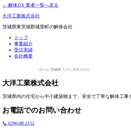
← 解体DX 業者一覧へ戻る
大洋工業株式会社
茨城県東茨城郡城里町の解体会社
トップ
事業紹介
受注実績
会社概要
ホーム
›
茨城県
›
大洋工業株式会社
大洋工業株式会社
茨城県内の住宅から中小建築物まで、安全で丁寧な解体工事
お電話でのお問い合わせ
📞 0296-88-2152