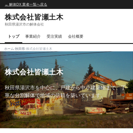
← 解体DX 業者一覧へ戻る
株式会社皆瀬土木
秋田県湯沢市の解体会社
トップ
事業紹介
受注実績
会社概要
ホーム
›
秋田県
›
株式会社皆瀬土木
株式会社皆瀬土木
秋田県湯沢市を中心に、戸建から中小建築物まで、丁
寧な分別解体で地域の信頼を築いています。