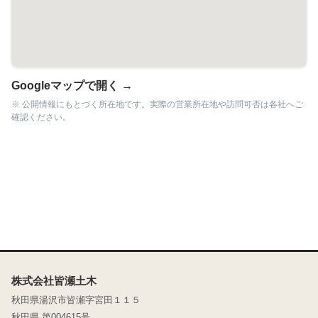
Googleマップで開く →
※ 公開情報にもとづく所在地です。実際の営業所在地や訪問可否は各社へご
確認ください。
株式会社皆瀬土木
秋田県湯沢市皆瀬字宮田１１５
秋田県 第004615号