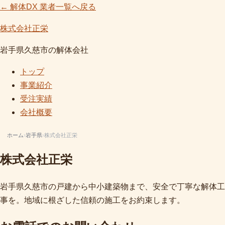
← 解体DX 業者一覧へ戻る
株式会社正栄
岩手県久慈市の解体会社
トップ
事業紹介
受注実績
会社概要
ホーム
›
岩手県
›
株式会社正栄
株式会社正栄
岩手県久慈市の戸建から中小建築物まで、安全で丁寧な解体工
事を。地域に根ざした信頼の施工をお約束します。