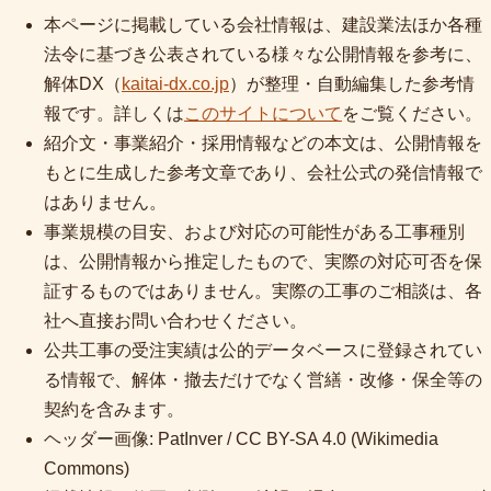
本ページに掲載している会社情報は、建設業法ほか各種
法令に基づき公表されている様々な公開情報を参考に、
解体DX（
kaitai-dx.co.jp
）が整理・自動編集した参考情
報です。詳しくは
このサイトについて
をご覧ください。
紹介文・事業紹介・採用情報などの本文は、公開情報を
もとに生成した参考文章であり、会社公式の発信情報で
はありません。
事業規模の目安、および対応の可能性がある工事種別
は、公開情報から推定したもので、実際の対応可否を保
証するものではありません。実際の工事のご相談は、各
社へ直接お問い合わせください。
公共工事の受注実績は公的データベースに登録されてい
る情報で、解体・撤去だけでなく営繕・改修・保全等の
契約を含みます。
ヘッダー画像: PatInver / CC BY-SA 4.0 (Wikimedia
Commons)