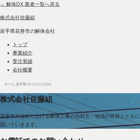
← 解体DX 業者一覧へ戻る
株式会社佐藤組
岩手県花巻市の解体会社
トップ
事業紹介
受注実績
会社概要
ホーム
›
岩手県
›
株式会社佐藤組
株式会社佐藤組
花巻市大迫町における解体工事の信頼を、地域の皆様とともに
築いていきます。