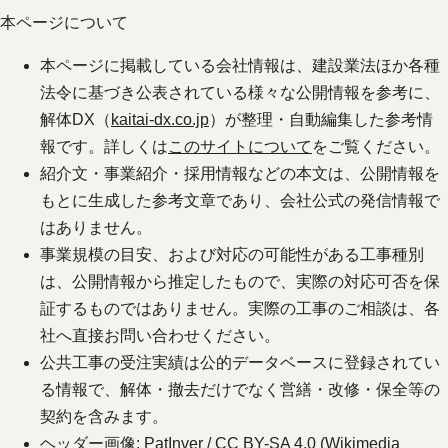
本ページについて
本ページに掲載している会社情報は、建設業法ほか各種
法令に基づき公表されている様々な公開情報を参考に、
解体DX（
kaitai-dx.co.jp
）が整理・自動編集した参考情
報です。詳しくは
このサイトについて
をご覧ください。
紹介文・事業紹介・採用情報などの本文は、公開情報を
もとに生成した参考文章であり、会社公式の発信情報で
はありません。
事業規模の目安、および対応の可能性がある工事種別
は、公開情報から推定したもので、実際の対応可否を保
証するものではありません。実際の工事のご相談は、各
社へ直接お問い合わせください。
公共工事の受注実績は公的データベースに登録されてい
る情報で、解体・撤去だけでなく営繕・改修・保全等の
契約を含みます。
ヘッダー画像: PatInver / CC BY-SA 4.0 (Wikimedia