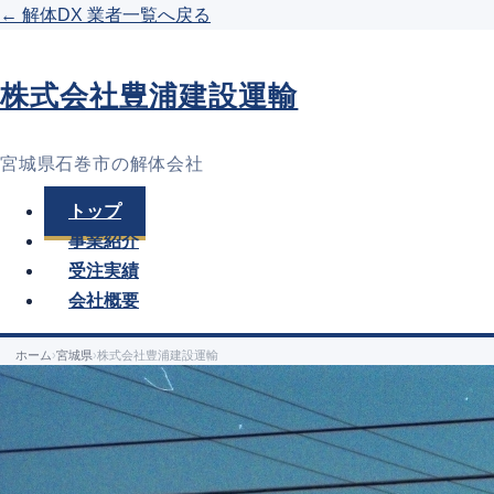
← 解体DX 業者一覧へ戻る
株式会社豊浦建設運輸
宮城県石巻市の解体会社
トップ
事業紹介
受注実績
会社概要
ホーム
›
宮城県
›
株式会社豊浦建設運輸