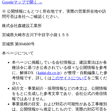
Googleマップで開く →
※ 公開情報にもとづく所在地です。実際の営業所在地や訪
問可否は各社へご確認ください。
株式会社森建設工業所
宮城県大崎市古川下中目字小袋１５５
宮城県 第004680号
本ページについて
本ページに掲載している会社情報は、建設業法ほか各
種法令に基づき公表されている様々な公開情報を参考
に、解体DX（
kaitai-dx.co.jp
）が整理・自動編集した参
考情報です。詳しくは
このサイトについて
をご覧くだ
さい。
紹介文・事業紹介・採用情報などの本文は、公開情報
をもとに生成した参考文章であり、会社公式の発信情
報ではありません。
事業規模の目安、および対応の可能性がある工事種別
は、公開情報から推定したもので、実際の対応可否を