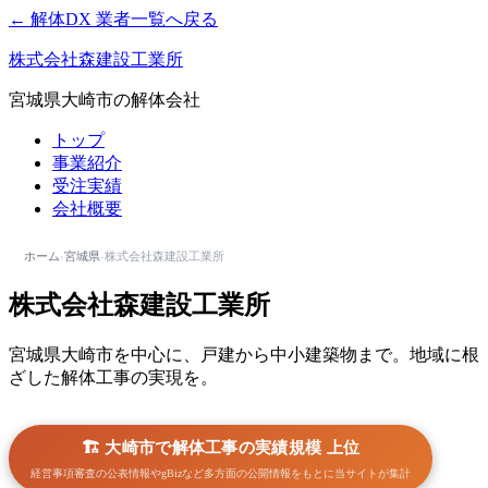
← 解体DX 業者一覧へ戻る
株式会社森建設工業所
宮城県大崎市の解体会社
トップ
事業紹介
受注実績
会社概要
ホーム
›
宮城県
›
株式会社森建設工業所
株式会社森建設工業所
宮城県大崎市を中心に、戸建から中小建築物まで。地域に根
ざした解体工事の実現を。
🏗️ 大崎市で解体工事の実績規模 上位
経営事項審査の公表情報やgBizなど多方面の公開情報をもとに当サイトが集計