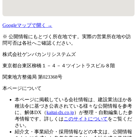
Googleマップで開く →
※ 公開情報にもとづく所在地です。実際の営業所在地や訪
問可否は各社へご確認ください。
株式会社ゲンバカンリシステムズ
東京都台東区柳橋１－４－４ツイントラスビル８階
関東地方整備局 第023368号
本ページについて
本ページに掲載している会社情報は、建設業法ほか各
種法令に基づき公表されている様々な公開情報を参考
に、解体DX（
kaitai-dx.co.jp
）が整理・自動編集した参
考情報です。詳しくは
このサイトについて
をご覧くだ
さい。
紹介文・事業紹介・採用情報などの本文は、公開情報