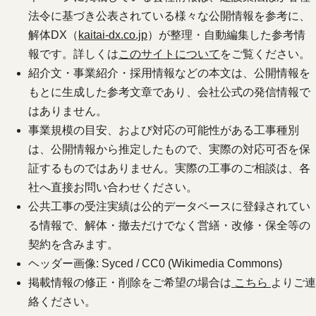
法令に基づき公表されている様々な公開情報を参考に、
解体DX（
kaitai-dx.co.jp
）が整理・自動編集した参考情
報です。詳しくは
このサイトについて
をご覧ください。
紹介文・事業紹介・採用情報などの本文は、公開情報を
もとに生成した参考文章であり、会社公式の発信情報で
はありません。
事業規模の目安、および対応の可能性がある工事種別
は、公開情報から推定したもので、実際の対応可否を保
証するものではありません。実際の工事のご相談は、各
社へ直接お問い合わせください。
公共工事の受注実績は公的データベースに登録されてい
る情報で、解体・撤去だけでなく営繕・改修・保全等の
契約を含みます。
ヘッダー画像: Syced / CC0 (Wikimedia Commons)
掲載情報の修正・削除をご希望の場合は
こちら
よりご連
絡ください。