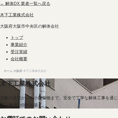
← 解体DX 業者一覧へ戻る
木下工業株式会社
大阪府大阪市中央区の解体会社
トップ
事業紹介
受注実績
会社概要
ホーム
›
大阪府
›
木下工業株式会社
木下工業株式会社
大阪の住宅から中小建築物まで、安全で丁寧な解体工事を通じ
て、地域の信頼を築く。