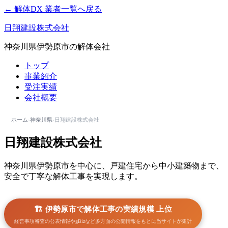
← 解体DX 業者一覧へ戻る
日翔建設株式会社
神奈川県伊勢原市の解体会社
トップ
事業紹介
受注実績
会社概要
ホーム
›
神奈川県
›
日翔建設株式会社
日翔建設株式会社
神奈川県伊勢原市を中心に、戸建住宅から中小建築物まで、
安全で丁寧な解体工事を実現します。
🏗️ 伊勢原市で解体工事の実績規模 上位
経営事項審査の公表情報やgBizなど多方面の公開情報をもとに当サイトが集計