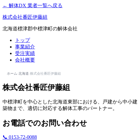
← 解体DX 業者一覧へ戻る
株式会社番匠伊藤組
北海道標津郡中標津町の解体会社
トップ
事業紹介
受注実績
会社概要
ホーム
›
北海道
›
株式会社番匠伊藤組
株式会社番匠伊藤組
中標津町を中心とした北海道東部における、戸建から中小建
築物まで、適切に対応する解体工事のパートナー。
お電話でのお問い合わせ
📞 0153-72-0088