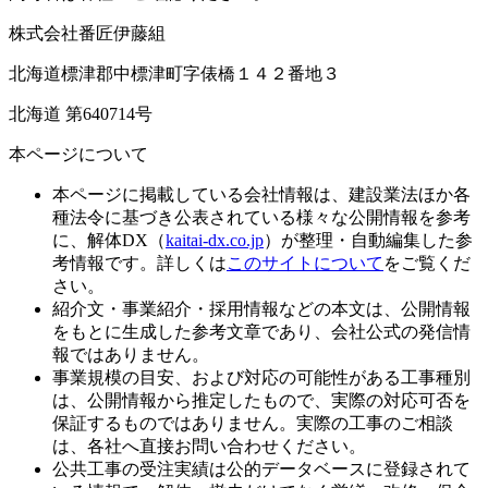
株式会社番匠伊藤組
北海道標津郡中標津町字俵橋１４２番地３
北海道 第640714号
本ページについて
本ページに掲載している会社情報は、建設業法ほか各
種法令に基づき公表されている様々な公開情報を参考
に、解体DX（
kaitai-dx.co.jp
）が整理・自動編集した参
考情報です。詳しくは
このサイトについて
をご覧くだ
さい。
紹介文・事業紹介・採用情報などの本文は、公開情報
をもとに生成した参考文章であり、会社公式の発信情
報ではありません。
事業規模の目安、および対応の可能性がある工事種別
は、公開情報から推定したもので、実際の対応可否を
保証するものではありません。実際の工事のご相談
は、各社へ直接お問い合わせください。
公共工事の受注実績は公的データベースに登録されて