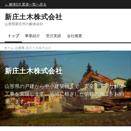
← 解体DX 業者一覧へ戻る
新庄土木株式会社
山形県新庄市の解体会社
トップ
事業紹介
受注実績
会社概要
ホーム
›
山形県
›
新庄土木株式会社
新庄土木株式会社
山形県の戸建から中小建築物まで、安全で丁寧な解体
工事を実現します。地域に根ざした信頼の施工をお約
束します。