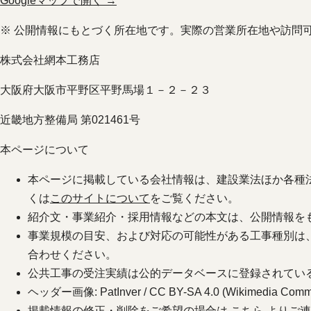
Googleマップで開く →
※ 公開情報にもとづく所在地です。実際の営業所在地や訪問
株式会社網本工務店
大阪府大阪市平野区平野馬場１－２－２３
近畿地方整備局 第021461号
本ページについて
本ページに掲載している会社情報は、建設業法ほか各種
くは
このサイトについて
をご覧ください。
紹介文・事業紹介・採用情報などの本文は、公開情報を
事業規模の目安、および対応の可能性がある工事種別は
合わせください。
公共工事の受注実績は公的データベースに登録されてい
ヘッダー画像: PatInver / CC BY-SA 4.0 (Wikimedia Comm
掲載情報の修正・削除をご希望の場合は
こちら
よりご連