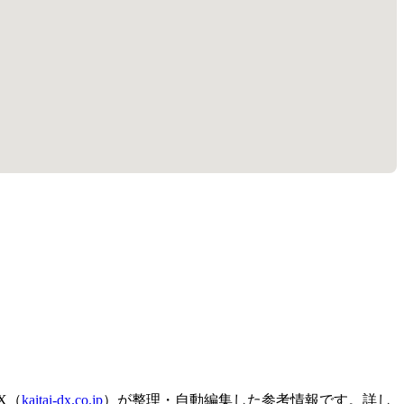
X（
kaitai-dx.co.jp
）が整理・自動編集した参考情報です。詳し