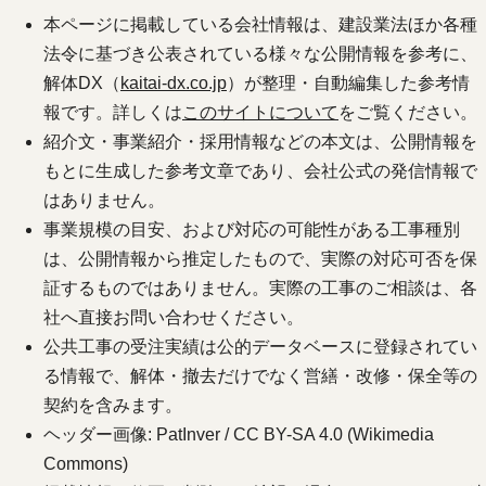
本ページに掲載している会社情報は、建設業法ほか各種
法令に基づき公表されている様々な公開情報を参考に、
解体DX（
kaitai-dx.co.jp
）が整理・自動編集した参考情
報です。詳しくは
このサイトについて
をご覧ください。
紹介文・事業紹介・採用情報などの本文は、公開情報を
もとに生成した参考文章であり、会社公式の発信情報で
はありません。
事業規模の目安、および対応の可能性がある工事種別
は、公開情報から推定したもので、実際の対応可否を保
証するものではありません。実際の工事のご相談は、各
社へ直接お問い合わせください。
公共工事の受注実績は公的データベースに登録されてい
る情報で、解体・撤去だけでなく営繕・改修・保全等の
契約を含みます。
ヘッダー画像: PatInver / CC BY-SA 4.0 (Wikimedia
Commons)