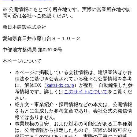
※ 公開情報にもとづく所在地です。実際の営業所在地や訪
問可否は各社へご確認ください。
新日本建設株式会社
愛知県春日井市藤山台８－１０－２
中部地方整備局 第026738号
本ページについて
本ページに掲載している会社情報は、建設業法ほか各
種法令に基づき公表されている様々な公開情報を参考
に、解体DX（
kaitai-dx.co.jp
）が整理・自動編集した参
考情報です。詳しくは
このサイトについて
をご覧くだ
さい。
紹介文・事業紹介・採用情報などの本文は、公開情報
をもとに生成した参考文章であり、会社公式の発信情
報ではありません。
事業規模の目安、および対応の可能性がある工事種別
は、公開情報から推定したもので、実際の対応可否を
保証するものではありません。実際の工事のご相談